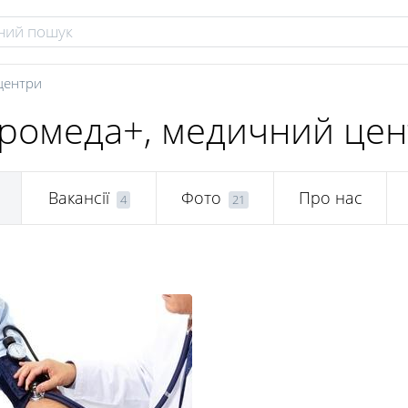
центри
ромеда+, медичний цен
Вакансії
Фото
Про нас
4
21