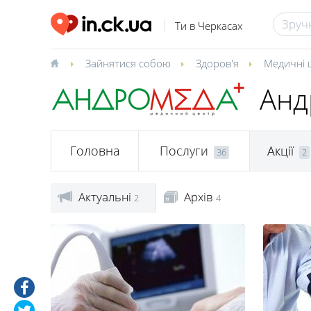
Ти в Черкасах
Зайнятися собою
Здоров'я
Медичні 
Анд
Головна
Послуги
Акції
36
2
Актуальні
Архів
2
4