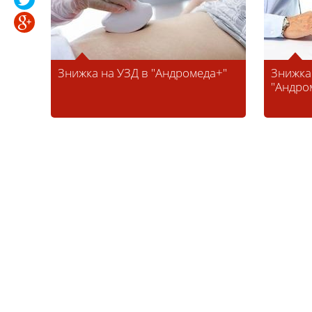
Знижка на УЗД в "Андромеда+"
Знижка
"Андро