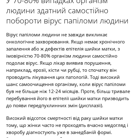
У 70-80% випадках організм
людини здатний самостійно
побороти вірус папіломи людини
Вірус папіломи людини не завжди викликає
онкологічне захворювання. Якщо немає хронічного
запалення або ж дефектів епітелія шийки матки, з
імовірністю 70-80% організм людини самостійно
подолає вірус. Якщо лікар виявив порушення,
наприклад, ерозії, кісти чи рубці, то спочатку він
проводить лікування цих патологій. Тоді високий
шанс самоочищення організму, коли вірус папіломи
був не більше ніж 12-24 місяців. Проте, більш тривале
перебування його в епітелії шийки матки призводить
до появи передпухлинних змін (дисплазії).
Високий відсоток смертності від раку шийки матки
тому, що жінки часто не проходять вчасно медогляд і
хворобу діагностують уже в занедбаній формі.