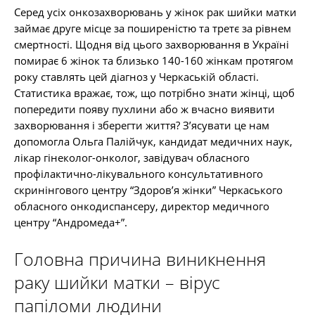
Серед усіх онкозахворювань у жінок рак шийки матки
займає друге місце за поширеністю та третє за рівнем
смертності. Щодня від цього захворювання в Україні
помирає 6 жінок та близько 140-160 жінкам протягом
року ставлять цей діагноз у Черкаській області.
Статистика вражає, тож, що потрібно знати жінці, щоб
попередити появу пухлини або ж вчасно виявити
захворювання і зберегти життя? З’ясувати це нам
допомогла Ольга Палійчук, кандидат медичних наук,
лікар гінеколог-онколог, завідувач обласного
профілактично-лікувального консультативного
скринінгового центру “Здоров’я жінки” Черкаського
обласного онкодиспансеру, директор медичного
центру “Андромеда+”.
Головна причина виникнення
раку шийки матки – вірус
папіломи людини