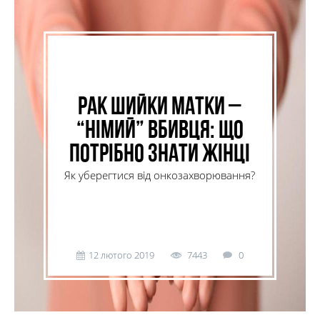
Рак шийки матки –
“німий” вбивця: що
потрібно знати жінці
Як уберегтися від онкозахворювання?
12 лютого 2019
7443
0