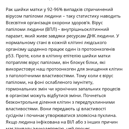
Рак шийки матки у 92-96% випадків спричинений
вірусом папіломи людини – таку статистику наводить
Всесвітня організація охорони здоров'я. Вірус
папіломи людини (ВПЛ) – внутрішньоклітинний
паразит, який живе завдяки ресурсам ДНК людини. У
нормальному стані в кожній клітині людського
організму щоденно працює один із протоонкогенів
р53. Проте, коли в клітину епітелію шийки матки
потрапляє вірус папіломи, він блокує білки, які
використовує наш протоонкоген для знищення клітин
з патологічними властивостями. Тому коли є вірус
папіломи, на фоні ослабленого імунітету,
гормональних змін чи хронічних запальних процесів
в організмі можуть відбутися зміни. Почнеться
безконтрольне ділення клітин з передпухлинними
властивостями. Вони передають ці властивості
сусіднім і починає утворюватися злоякісна пухлина.
Якщо людина інфікована на ВІЛ або з інших причин
має тривалу імунодепресію, цей процес