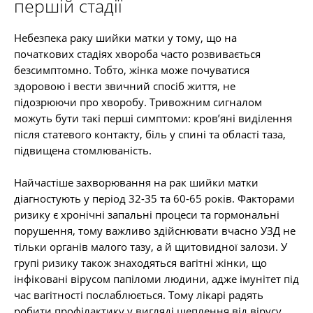
першій стадії
Небезпека раку шийки матки у тому, що на
початкових стадіях хвороба часто розвивається
безсимптомно. Тобто, жінка може почуватися
здоровою і вести звичний спосіб життя, не
підозрюючи про хворобу. Тривожним сигналом
можуть бути такі перші симптоми: кров’яні виділення
після статевого контакту, біль у спині та області таза,
підвищена стомлюваність.
Найчастіше захворювання на рак шийки матки
діагностують у період 32-35 та 60-65 років. Факторами
ризику є хронічні запальні процеси та гормональні
порушення, тому важливо здійснювати вчасно УЗД не
тільки органів малого тазу, а й щитовидної залози. У
групі ризику також знаходяться вагітні жінки, що
інфіковані вірусом папіломи людини, адже імунітет під
час вагітності послаблюється. Тому лікарі радять
робити профілактику у вигляді щеплення від вірусу