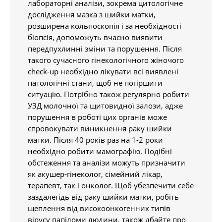
лабораторні аналізи, зокрема цитологічне
дослідження мазка з шийки матки,
розширена кольпоскопія і за необхідності
біопсія, допоможуть вчасно виявити
передпухлинні зміни та порушення. Після
такого сучасного гінекологічного жіночого
сheck-up необхідно лікувати всі виявлені
патологічні стани, щоб не погіршити
ситуацію. Потрібно також регулярно робити
УЗД молочної та щитовидної залози, адже
порушення в роботі цих органів може
спровокувати виникнення раку шийки
матки. Після 40 років раз на 1-2 роки
необхідно робити мамографію. Подібні
обстеження та аналізи можуть призначити
як акушер-гінеколог, сімейний лікар,
терапевт, так і онколог. Щоб убезпечити себе
заздалегідь від раку шийки матки, робіть
щеплення від високоонкогенних типів
вірусу папіломи людини, також дбайте про