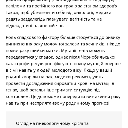
папіломи та постійного контролю за станом здоров’я.
Також, щоб убезпечити себе від онкології, медики
радять заздалегідь планувати вагітність та не
відкладати її на довгий час.
Роль спадкового фактору більше стосується до ризику
виникнення раку молочної залози та яєчників, ніж до
появи раку шийки матки. Мутації генів можуть
передаватися у спадок, однак після Чорнобильської
катастрофи регулярно фіксують появу мутацій вперше
в сім’ї навіть у людей молодого віку. Якщо у вашій
родині хворіли на рак, медики рекомендують
провести дослідження сироватки крові на мутації в
генах, щоб ретельніше тримати ситуацію під
контролем. Це допоможе попередити виникення раку
навіть при несприятливому родинному прогнозі.
Огляд на гінекологічному кріслі та