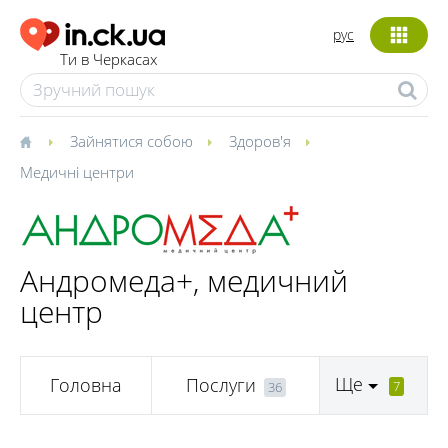
рус
Ти в Черкасах
Зайнятися собою
Здоров'я
Медичні центри
Андромеда+, медичний
центр
Ще
Головна
Послуги
7
36