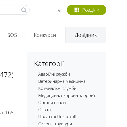
Розділи
рус
SOS
Конкурси
Довідник
Категорії
0472)
Аварійні служби
Ветеринарна медицина
Комунальні служби
Медицина, охорона здоров'я
Органи влади
Освіта
а, 168
Податкові інспекції
Силові структури