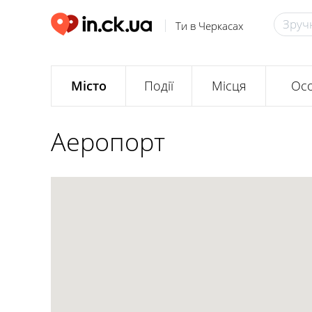
Ти в Черкасах
Місто
Події
Місця
Осо
Аеропорт