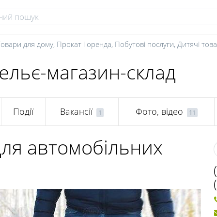
Товари для дому
,
Прокат і оренда
,
Побутові послуги
,
Дитячі тов
тельє-магазин-склад
Події
Вакансії
Фото, відео
1
11
для автомобільних