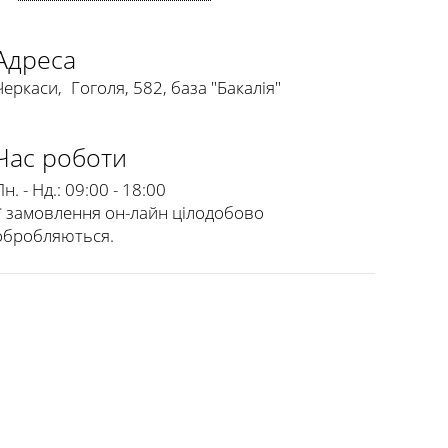
Адреса
Черкаси
,
Гоголя, 582, база "Бакалія"
Час роботи
н. - Нд.:
09:00 - 18:00
* замовлення он-лайн цілодобово
обробляються.