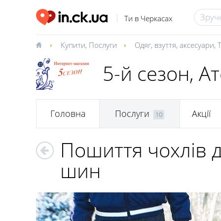
Ти в Черкасах
Купити
,
Послуги
Одяг, взуття, аксесуари
,
5-й сезон, А
Головна
Послуги
Акції
10
Пошиття чохлів 
шин