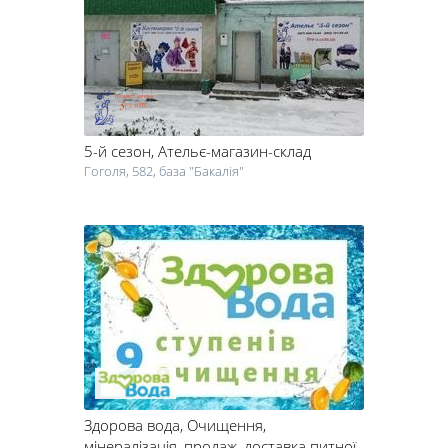
проведення ремонту, так і в звичайний день.
Пошиття одягу – ще одна популярна в наш час послуга. Хочете
обрати гарне ательє в Черкасах? Звертайте увагу насамперед на
репутацію компанії та відгуки клієнтів. Крім того, важливим буде
оцінити наявність роздягалень і хороше технічне оснащення.
Ремонт одягу, ремонт взуття має проходити максимально
оперативно. Ми зібрали ремонтні майстерні, які зможуть зробити
5-й сезон
, Ательє-магазин-склад
екстрений ремонт одягу і взуття в Черкасах. Послуги хімчисток та
пралень, ремонт подушок і матраців, як правило, надаються в
Гоголя, 582, база "Бакалія"
комплексі.
Побутові послуги в Черкасах – це також послуги няні,
доглядальниці, ремонт дитячих колясок, обслуговування
акваріумів і т. д. Ремонт меблів на дому може стати справжнім
порятунком: вам не доведеться транспортувати диван або ліжко
для того, щоб відремонтувати декілька ламелей. Виклик майстра
додому в такому випадку буде набагато більш економним і
оперативним, ніж послуги трансферу зламаної речі.
Побутові послуги в Черкасах – це повний спектр сервісних
компаній, які допоможуть вам підтримувати свій будинок і все, що
в ньому знаходиться, у чистоті, порядку й красі.
Здорова вода
, Очищення,
мінералізація, продаж, доставка питної