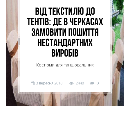
Від текстилю до
тентів: де в Черкасах
замовити пошиття
нестандартних
виробів
Костюми для танцювальних
колективів, ресторанний текстиль,
тенти для водного транспорту і
багато іншого.
3 вересня 2018
2440
0