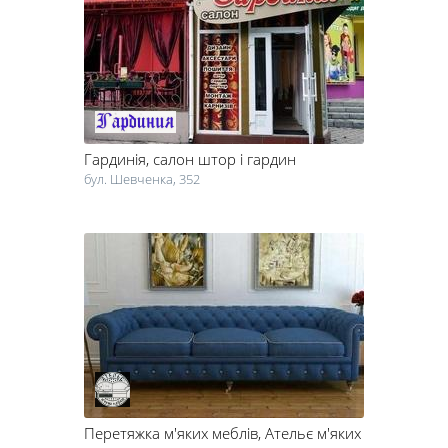
Гардинія
, cалон штор і гардин
бул. Шевченка, 352
Перетяжка м'яких меблів
, Ательє м'яких