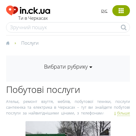
рус
Ти в Черкасах
Послуги
Вибрати рубрику
Побутові послуги
Ательє, ремонт взуття, меблів, побутової техніки, послуги
сантехніка та електрика в Черкасах – тут ви знайдете побутові
послуги за найвигіднішими цінами, з телефонами та адресами
більше
компаній, описом послуг. На ринку сьогодні представлено безліч
компаній – як спеціалізованих, так і тих, що надають комплекс
послуг. Послуги електрика, сантехніка, вантажників, теслі, вивіз
будівельного сміття з квартири можуть знадобитися як під час