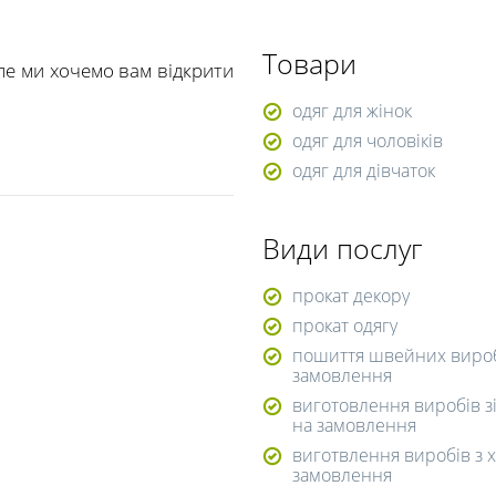
Товари
Але ми хочемо вам відкрити
одяг для жінок
одяг для чоловіків
одяг для дівчаток
Види послуг
прокат декору
прокат одягу
пошиття швейних вироб
замовлення
виготовлення виробів з
на замовлення
виготвлення виробів з х
замовлення