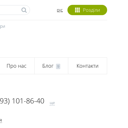
Розділи
рус
ари
Про нас
Блог
Контакти
9
093) 101-86-40
ще
063) 576-04-49
я