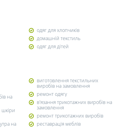
одяг для хлопчиків
домашній текстиль
одяг для дітей
виготовлення текстильних
виробів на замовлення
ремонт одягу
ів на
в'язання трикотажних виробів на
замовлення
і шкіри
ремонт трикотажних виробів
утра на
реставрація меблів