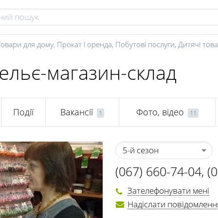
Товари для дому
,
Прокат і оренда
,
Побутові послуги
,
Дитячі тов
тельє-магазин-склад
Події
Вакансії
Фото, відео
1
11
5-й сезон
(067) 660-74-04
,
(
(067) 470-34-32
,
(
Зателефонувати мені
Надіслати повідомленн