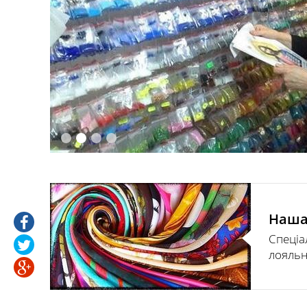
Постійно діюча програма
лояльності, ми любимо своїх
Наша
покупців і замовників і тому даруємо
Спеціа
їм "гроші".
лояльн