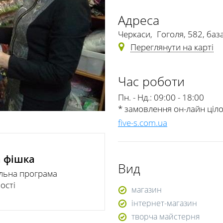
Адреса
Черкаси
,
Гоголя, 582, база
Переглянути на карті
Час роботи
Пн. - Нд.:
09:00 - 18:00
* замовлення он-лайн ці
five-s.com.ua
 фішка
Вид
льна програма
ості
магазин
інтернет-магазин
творча майстерня