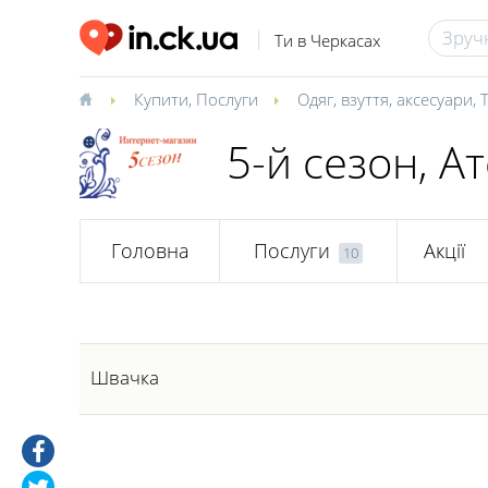
Ти в Черкасах
Купити
,
Послуги
Одяг, взуття, аксесуари
,
5-й сезон, А
Головна
Послуги
Акції
10
Швачка