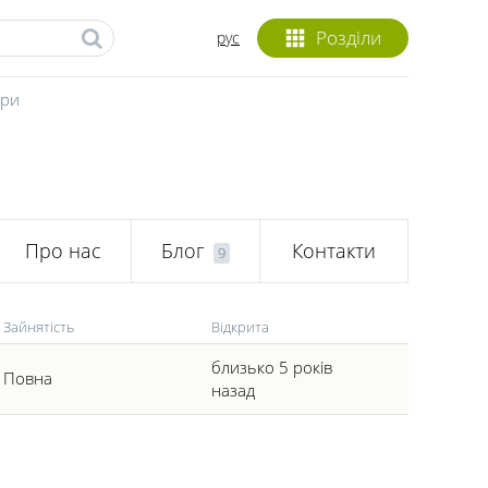
Розділи
рус
ари
Про нас
Блог
Контакти
9
Зайнятiсть
Вiдкрита
близько 5 років
Повна
назад