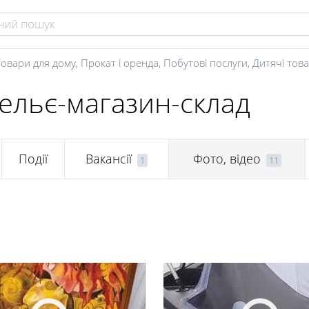
Товари для дому
,
Прокат і оренда
,
Побутові послуги
,
Дитячі тов
тельє-магазин-склад
Події
Вакансії
Фото, відео
1
11