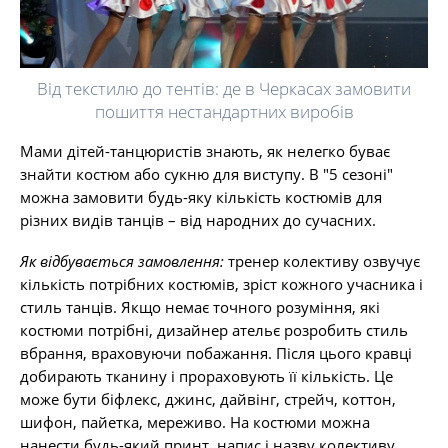
Від текстилю до тентів: де в Черкасах замовити
пошиття нестандартних виробів
Мами дітей-танцюристів знають, як нелегко буває
знайти костюм або сукню для виступу. В "5 сезоні"
можна замовити будь-яку кількість костюмів для
різних видів танців – від народних до сучасних.
Як відбувається замовлення:
тренер колективу озвучує
кількість потрібних костюмів, зріст кожного учасника і
стиль танців. Якщо немає точного розуміння, які
костюми потрібні, дизайнер ательє розробить стиль
вбрання, враховуючи побажання. Після цього кравці
добирають тканину і прораховують її кількість. Це
може бути біфлекс, джинс, дайвінг, стрейч, коттон,
шифон, пайетка, мереживо. На костюми можна
нанести будь-який принт, напис і назву колективу.