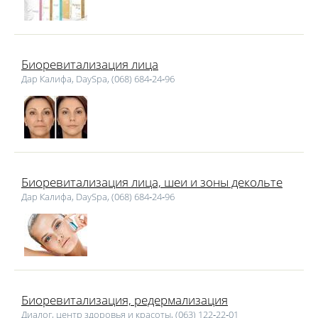
Биоревитализация лица
Дар Калифа, DaySpa, (068) 684‑24‑96
Биоревитализация лица, шеи и зоны декольте
Дар Калифа, DaySpa, (068) 684‑24‑96
Биоревитализация, редермализация
Диалог, центр здоровья и красоты, (063) 122‑22‑01