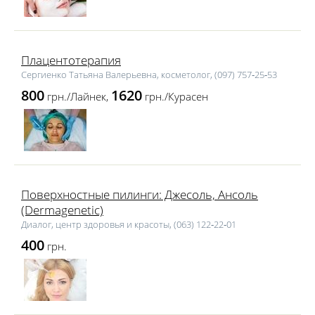
Плацентотерапия
Сергиенко Татьяна Валерьевна, косметолог, (097) 757‑25‑53
800
1620
грн./Лайнек,
грн./Курасен
Поверхностные пилинги: Джесоль, Ансоль
(Dermagenetic)
Диалог, центр здоровья и красоты, (063) 122‑22‑01
400
грн.