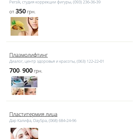
Persik, студия коррекции фигуры, (093) 236‑36‑39
350
от
грн.
Плазмолифтинг
Диалог, центр здоровья и красоты, (063) 122‑22‑01
700
900
-
грн.
Пластитермия лица
Дар Калифа, DaySpa, (068) 684‑24‑96