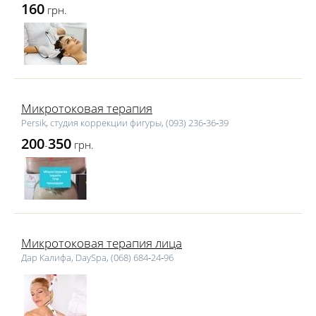
160
грн.
Микротоковая терапия
Persik, студия коррекции фигуры, (093) 236‑36‑39
200
350
-
грн.
Микротоковая терапия лица
Дар Калифа, DaySpa, (068) 684‑24‑96