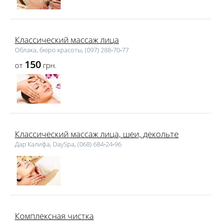
Классический массаж лица
Облака, бюро красоты, (097) 288‑70‑77
150
от
грн.
Классический массаж лица, шеи, декольте
Дар Калифа, DaySpa, (068) 684‑24‑96
Комплексная чистка