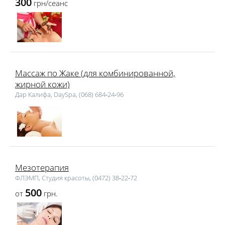
300
грн/сеанс
Массаж по Жаке (для комбинированной,
жирной кожи)
Дар Калифа, DaySpa, (068) 684‑24‑96
Мезотерапия
ФЛЭМП, Студия красоты, (0472) 38‑22‑72
500
от
грн.