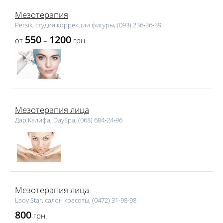
Мезотерапия
Persik, студия коррекции фигуры, (093) 236‑36‑39
550
1200
от
–
грн.
Мезотерапия лица
Дар Калифа, DaySpa, (068) 684‑24‑96
Мезотерапия лица
Lаdy Star, салон красоты, (0472) 31‑98‑98
800
грн.