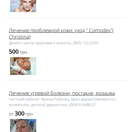
Лечение проблемной кожи: уход " Comodex"(
Christina)
Диалог, центр здоровья и красоты, (063) 122‑22‑01
500
грн.
Лечение угревой болезни, постакне, розацеа
Частный кабинет Ирины Лабунец, врач-дерматовенеролог,
косметолог, детский дерматолог, (050) 619‑88‑27
300
от
грн