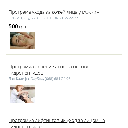
Програма ухода за кожей лица у мужчин
ФЛЭМП, Студия красоты, (0472) 38‑22‑72
500
грн.
Программа лечение акне на основе
гидропептидов
Дар Калифа, DaySpa, (068) 684‑24‑96
Программа лифтинговый уход за лицом на
гидропептидах