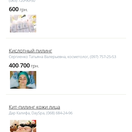
(063) 720‑90‑50
600
грн.
Кислотный пилинг
Сергиенко Татьяна Валерьевна, косметолог, (097) 757‑25‑53
400
700
-
грн.
Кит-пилинг кожи лица
Дар Калифа, DaySpa, (068) 684‑24‑96