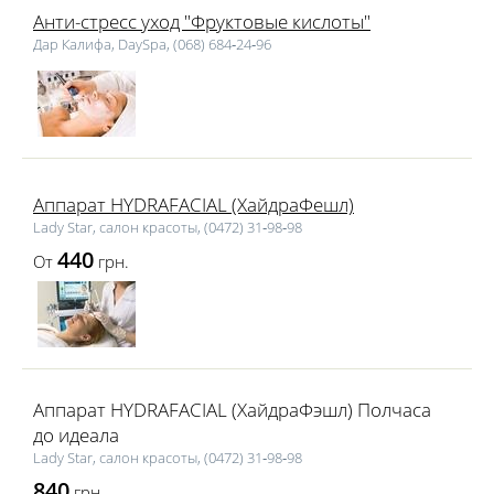
Анти-стресс уход "Фруктовые кислоты"
Дар Калифа, DaySpa, (068) 684‑24‑96
Аппарат HYDRAFACIAL (ХайдраФешл)
Lаdy Star, салон красоты, (0472) 31‑98‑98
440
От
грн.
Аппарат HYDRAFACIAL (ХайдраФэшл) Полчаса
до идеала
Lаdy Star, салон красоты, (0472) 31‑98‑98
840
грн.