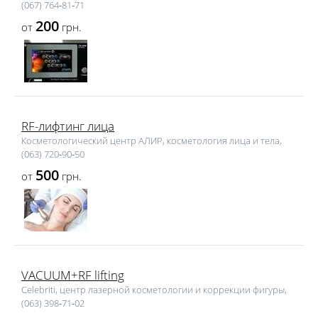
(067) 764‑81‑71
200
от
грн.
RF-лифтинг лица
Косметологический центр АЛИР, косметология лица и тела,
(063) 720‑90‑50
500
от
грн.
VACUUM+RF lifting
Celebriti, центр лазерной косметологии и коррекции фигуры,
(063) 398‑71‑02