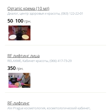
Ogranic крема (10 мл)
Диалог, центр здоровья и красоты, (063) 122‑22‑01
50
100
-
грн.
RF лифтинг лица
RELAXME, Кабинет красоты, (066) 417‑73‑29
350
грн.
RF-лифтинг
Alvi Prague косметология, косметологический кабинет,