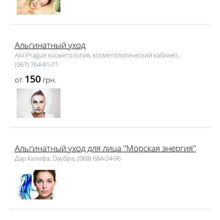
Альгинатный уход
Alvi Prague косметология, косметологический кабинет,
(067) 764‑81‑71
150
от
грн.
Альгинатный уход для лица "Морская энергия"
Дар Калифа, DaySpa, (068) 684‑24‑96