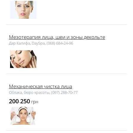
Мезотерапия лица, шеи и зоны декольте
Дар Калифа, DaySpa, (068) 684‑24‑96
Механическая чистка лица
Облака, бюро красоты, (097) 288‑70‑77
200
250
-
грн