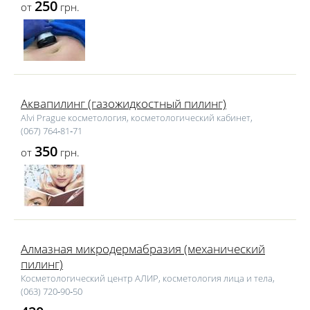
250
от
грн.
Аквапилинг (газожидкостный пилинг)
Alvi Prague косметология, косметологический кабинет,
(067) 764‑81‑71
350
от
грн.
Алмазная микродермабразия (механический
пилинг)
Косметологический центр АЛИР, косметология лица и тела,
(063) 720‑90‑50