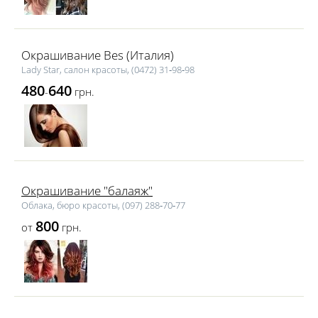
Окрашивание Bes (Италия)
Lаdy Star, салон красоты, (0472) 31‑98‑98
480
640
-
грн.
Окрашивание "балаяж"
Облака, бюро красоты, (097) 288‑70‑77
800
от
грн.