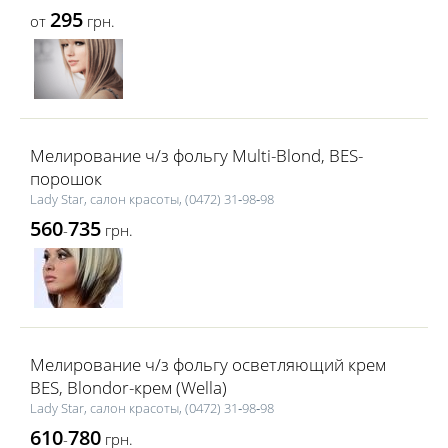
295
от
грн.
Мелирование ч/з фольгу Multi-Blond, BES-
порошок
Lаdy Star, салон красоты, (0472) 31‑98‑98
560
735
-
грн.
Мелирование ч/з фольгу осветляющий крем
BES, Blondor-крем (Wella)
Lаdy Star, салон красоты, (0472) 31‑98‑98
610
780
-
грн.