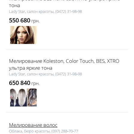
тона
Lаdy Star, салон красоты, (0472) 31‑98‑98
550
680
-
грн.
Мелирование Koleston, Color Touch, BES, XTRO
ультра яркие тона
Lаdy Star, салон красоты, (0472) 31‑98‑98
650
840
-
грн.
Мелирование волос
Облака, бюро красоты, (097) 288‑70‑77