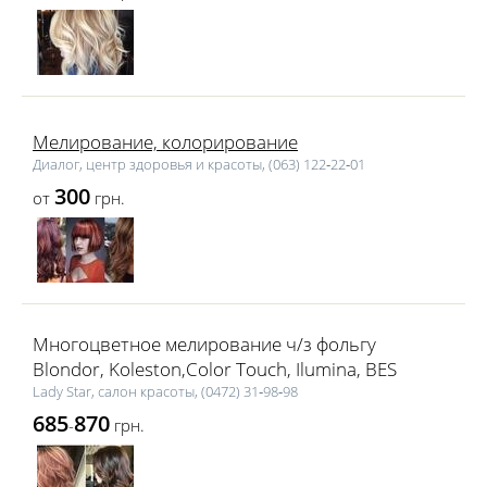
Мелирование, колорирование
Диалог, центр здоровья и красоты, (063) 122‑22‑01
300
от
грн.
Многоцветное мелирование ч/з фольгу
Blondor, Koleston,Color Touch, Ilumina, BES
Lаdy Star, салон красоты, (0472) 31‑98‑98
685
870
-
грн.