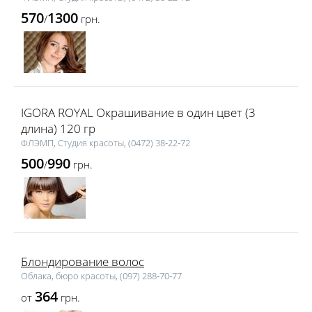
570
1300
/
грн.
IGORA ROYAL Окрашивание в один цвет (3
длина) 120 гр
ФЛЭМП, Студия красоты, (0472) 38‑22‑72
500
990
/
грн.
Блондирование волос
Облака, бюро красоты, (097) 288‑70‑77
364
от
грн.