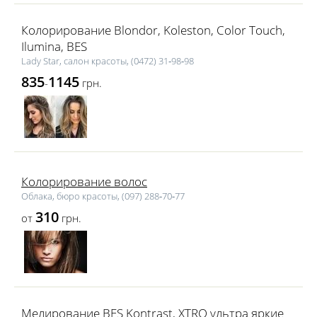
Колорирование Blondor, Koleston, Color Touch,
Ilumina, BES
Lаdy Star, салон красоты, (0472) 31‑98‑98
835
1145
-
грн.
Колорирование волос
Облака, бюро красоты, (097) 288‑70‑77
310
от
грн.
Мелирование BES Kontrast, XTRO ультра яркие