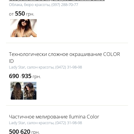
Облака, бюро красоты, (097) 288‑70‑77
550
от
грн.
Технологически сложное окрашивание COLOR
ID
Lаdy Star, салон красоты, (0472) 31‑98‑98
690
935
-
грн.
Частичное мелирование Ilumina Color
Lаdy Star, салон красоты, (0472) 31‑98‑98
500
620
-
грн.