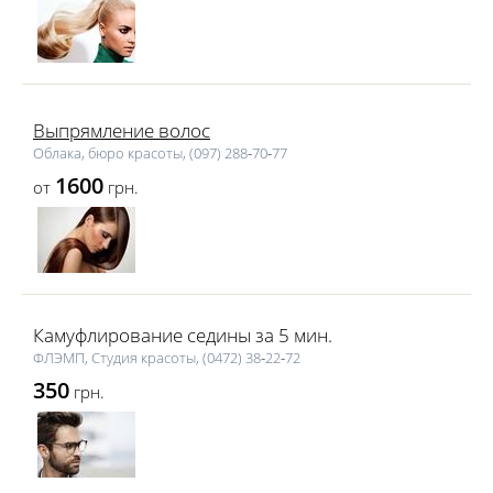
Выпрямление волос
Облака, бюро красоты, (097) 288‑70‑77
1600
от
грн.
Камуфлирование седины за 5 мин.
ФЛЭМП, Студия красоты, (0472) 38‑22‑72
350
грн.