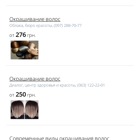
Окрашивание волос
Облака, бюро красоты, (097) 288‑70‑77
276
от
грн.
Окрашивание волос
Диалог, центр здоровья и красоты, (063) 122‑22‑01
250
от
грн.
Современные виды окрашивания волос