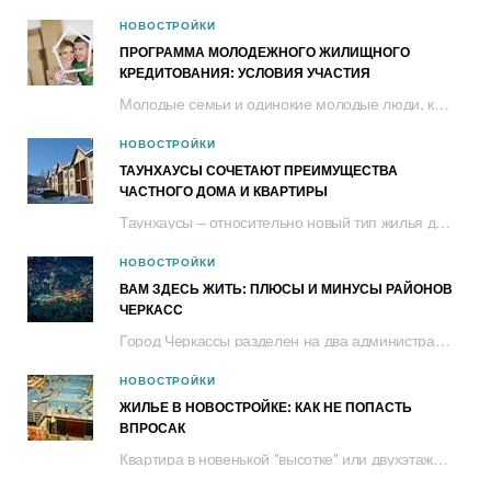
НОВОСТРОЙКИ
ПРОГРАММА МОЛОДЕЖНОГО ЖИЛИЩНОГО
КРЕДИТОВАНИЯ: УСЛОВИЯ УЧАСТИЯ
Молодые семьи и одинокие молодые люди, которые нуждаются в улучшении жилищных условий,...
НОВОСТРОЙКИ
ТАУНХАУСЫ СОЧЕТАЮТ ПРЕИМУЩЕСТВА
ЧАСТНОГО ДОМА И КВАРТИРЫ
Таунхаусы – относительно новый тип жилья для черкащан. Это двухэтажный дом с...
НОВОСТРОЙКИ
ВАМ ЗДЕСЬ ЖИТЬ: ПЛЮСЫ И МИНУСЫ РАЙОНОВ
ЧЕРКАСС
Город Черкассы разделен на два административных района – Сосновский и Приднепровский....
НОВОСТРОЙКИ
ЖИЛЬЕ В НОВОСТРОЙКЕ: КАК НЕ ПОПАСТЬ
ВПРОСАК
Квартира в новенькой "высотке" или двухэтажном таунхаусе – это не только комфортное...