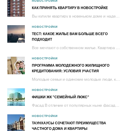
НОВОСТРОЙКИ
КАК ПРИНЯТЬ КВАРТИРУ В НОВОСТРОЙКЕ
Вы купили квартиру в новеньком доме и надеетесь, что строители хорошо постарались....
НОВОСТРОЙКИ
ТЕСТ: КАКОЕ ЖИЛЬЕ ВАМ БОЛЬШЕ ВСЕГО
ПОДХОДИТ
Все мечтают о собственном жилье. Квартира с красивым видом в центре или спальном...
НОВОСТРОЙКИ
ПРОГРАММА МОЛОДЕЖНОГО ЖИЛИЩНОГО
КРЕДИТОВАНИЯ: УСЛОВИЯ УЧАСТИЯ
Молодые семьи и одинокие молодые люди, которые нуждаются в улучшении жилищных условий,...
НОВОСТРОЙКИ
ФИШКИ ЖК "СЕМЕЙНЫЙ ЛЮКС"
Фасад В отличие от популярных ныне фасадов со штукатуркой, которая за несколько лет...
НОВОСТРОЙКИ
ТАУНХАУСЫ СОЧЕТАЮТ ПРЕИМУЩЕСТВА
ЧАСТНОГО ДОМА И КВАРТИРЫ