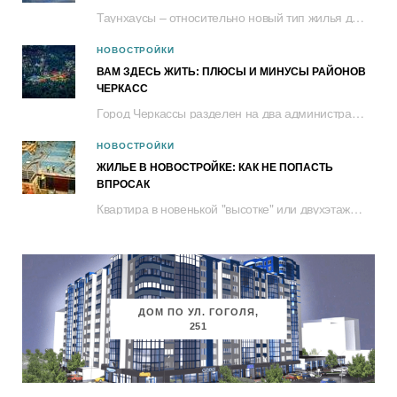
Таунхаусы – относительно новый тип жилья для черкащан. Это двухэтажный дом с...
НОВОСТРОЙКИ
ВАМ ЗДЕСЬ ЖИТЬ: ПЛЮСЫ И МИНУСЫ РАЙОНОВ
ЧЕРКАСС
Город Черкассы разделен на два административных района – Сосновский и Приднепровский....
НОВОСТРОЙКИ
ЖИЛЬЕ В НОВОСТРОЙКЕ: КАК НЕ ПОПАСТЬ
ВПРОСАК
Квартира в новенькой "высотке" или двухэтажном таунхаусе – это не только комфортное...
ДОМ ПО УЛ. ГОГОЛЯ,
251