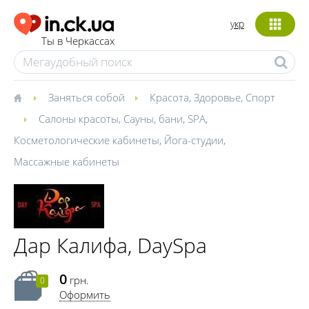
укр
Ты в Черкассах
Заняться собой
Красота
,
Здоровье
,
Спорт
Салоны красоты
,
Сауны, бани
,
SPA
,
Косметологические кабинеты
,
Йога-студии
,
Массажные кабинеты
Дар Калифа, DaySpa
0
грн.
0
Оформить