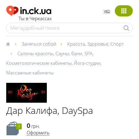
укр
Ты в Черкассах
Заняться собой
Красота
,
Здоровье
,
Спорт
Салоны красоты
,
Сауны, бани
,
SPA
,
Косметологические кабинеты
,
Йога-студии
,
Массажные кабинеты
Дар Калифа, DaySpa
0
грн.
0
Оформить