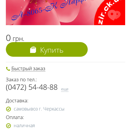
0
грн.
Купить
Быстрый заказ
Заказ по тел.:
(0472) 54-48-88
еще
(068) 691-00-06
Доставка:
(073) 691-00-06
самовывоз г. Черкассы
(095) 691-00-06
Оплата:
(0472) 54-37-02
наличная