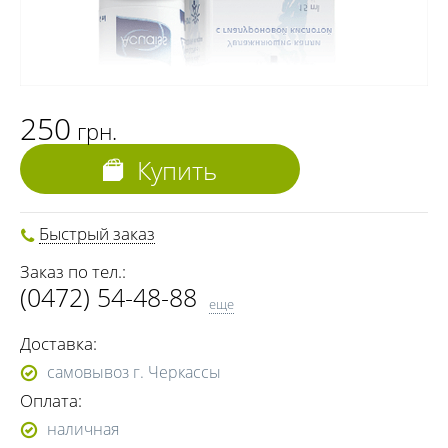
250
грн.
Купить
Быстрый заказ
Заказ по тел.:
(0472) 54-48-88
еще
(068) 691-00-06
Доставка:
(073) 691-00-06
самовывоз г. Черкассы
(095) 691-00-06
Оплата:
(0472) 54-37-02
наличная