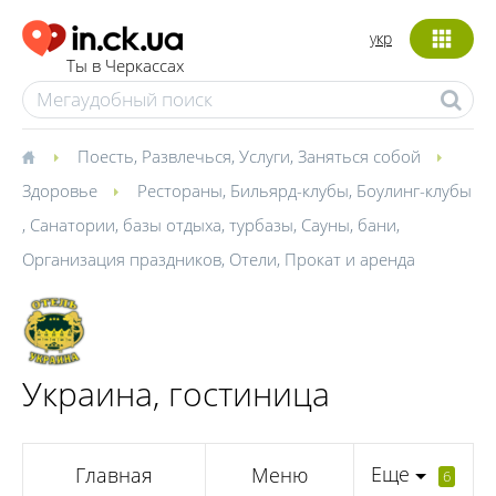
укр
Ты в Черкассах
Поесть
,
Развлечься
,
Услуги
,
Заняться собой
Здоровье
Рестораны
,
Бильярд-клубы
,
Боулинг-клубы
,
Санатории, базы отдыха, турбазы
,
Сауны, бани
,
Организация праздников
,
Отели
,
Прокат и аренда
Украина, гостиница
Еще
Главная
Меню
6