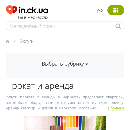
укр
Ты в Черкассах
Услуги
Выбрать рубрику
Прокат и аренда
Услуги проката и аренды в Черкассах предлагают квартиры,
автомобили, оборудование, инструменты, технику и даже одежду.
Аренда квартир и домов в Черкассах особенно актуальна для
больше
туристов, которые не хотят переплачивать за гостиницы. Без
взятого на прокат лимузина или другого роскошного автомобиля
не обходится ни одна свадьба. Все компании по прокату и аренде
в Черкассах собраны в каталоге in.ck.ua. Выбирая компанию, где