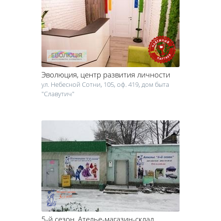
вы хотите взять на прокат, например, автомобиль, обращайте
внимание на техническое состояние автопарка. Помните о
законодательных аспектах работы компаний по прокату и аренде.
Всегда тщательно обсуждайте условия проката, размер
денежного залога и сроки возвращение документов, которые вы
оставляете в залог.
Эволюция
, центр развития личности
ул. Небесной Сотни, 105, оф. 419, дом быта
"Славутич"
5-й сезон
, Ателье-магазин-склад