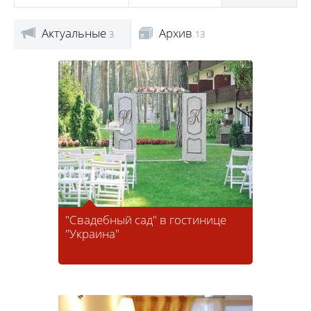
Актуальные
Архив
3
13
"Свадебный сад" в гостинице
"Украина"