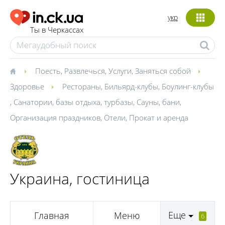
укр
Ты в Черкассах
Поесть
,
Развлечься
,
Услуги
,
Заняться собой
Здоровье
Рестораны
,
Бильярд-клубы
,
Боулинг-клубы
,
Санатории, базы отдыха, турбазы
,
Сауны, бани
,
Организация праздников
,
Отели
,
Прокат и аренда
Украина, гостиница
Еще
Главная
Меню
6