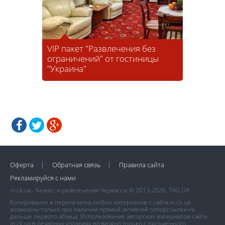
VIP пакет "Развлечения без
ограничений" от гостиницы
"Украина"
Оферта
Обратная связь
Правила сайта
Рекламируйся с нами
in.ck.ua - бизнес и развлечения Черкассы © 2013-2026, TAG.UA
Копирование и перепечатка любых материалов с сайта in.ck.ua
возможны только при наличии прямой активной гиперссылки не
дальше первого абзаца. Использование авторских материалов сайта
in.ck.ua в печатных изданиях возможно только с письменного