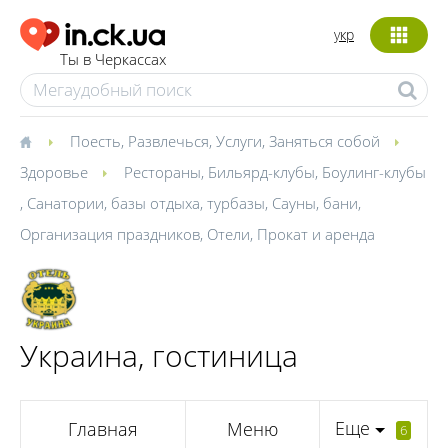
укр
Ты в Черкассах
Поесть
,
Развлечься
,
Услуги
,
Заняться собой
Здоровье
Рестораны
,
Бильярд-клубы
,
Боулинг-клубы
,
Санатории, базы отдыха, турбазы
,
Сауны, бани
,
Организация праздников
,
Отели
,
Прокат и аренда
Украина, гостиница
Еще
Главная
Меню
6