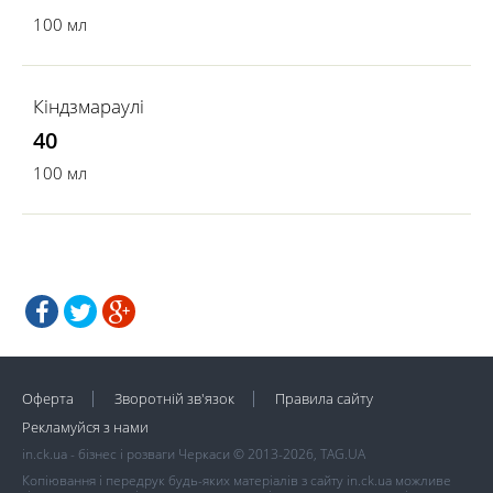
100 мл
Кіндзмараулі
40
100 мл
Оферта
Зворотній зв'язок
Правила сайту
Рекламуйся з нами
in.ck.ua - бізнес і розваги Черкаси © 2013-2026, TAG.UA
Копіювання і передрук будь-яких матеріалів з сайту in.ck.ua можливе