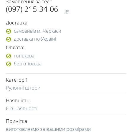
Замовлення за тел.:
(097) 215-34-06
ще
(093) 740-23-50
Доставка:
(095) 093-22-70
самовивіз м. Черкаси
доставка по Україні
Оплата:
готівкова
безготівкова
Категорії
Рулонні штори
Наявність
Є в наявності
Примітка
виготовляємо за вашими розмірами