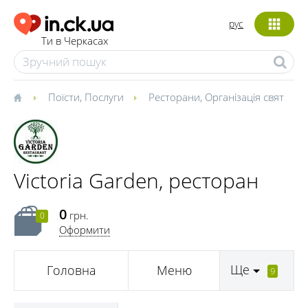
рус
Ти в Черкасах
Поїсти
,
Послуги
Ресторани
,
Організація свят
Victoria Garden, ресторан
0
грн.
0
Оформити
Ще
Головна
Меню
9