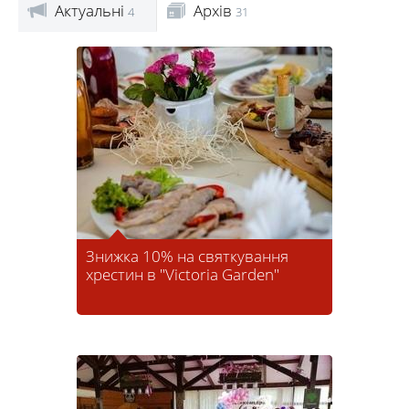
Актуальні
Архів
4
31
Знижка 10% на святкування
хрестин в "Victoria Garden"