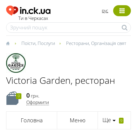
рус
Ти в Черкасах
Поїсти
,
Послуги
Ресторани
,
Організація свят
Victoria Garden, ресторан
0
грн.
0
Оформити
Ще
Головна
Меню
9