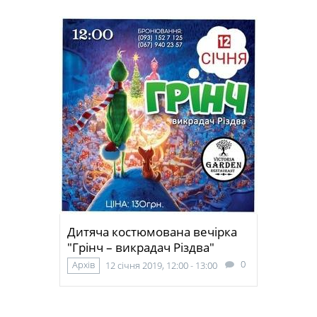
Дитяча костюмована вечірка
"Грінч – викрадач Різдва"
0
Архів
12 січня 2019, 12:00 - 13:00