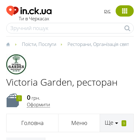
рус
Ти в Черкасах
Поїсти
,
Послуги
Ресторани
,
Організація свят
Victoria Garden, ресторан
0
грн.
0
Оформити
Ще
Головна
Меню
9