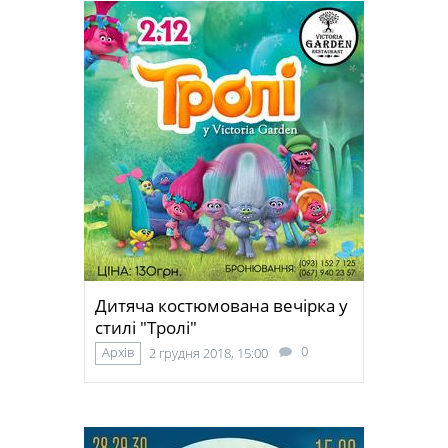
Дитяча костюмована вечірка у
стилі "Тролі"
0
Архів
2 грудня 2018, 15:00