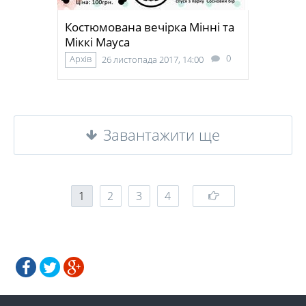
Костюмована вечірка Мінні та
Міккі Мауса
0
Архів
26 листопада 2017, 14:00
Завантажити ще
1
2
3
4