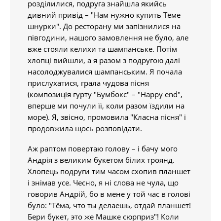
розділилися, подруга знайшла якийсь
дивний привід – "Нам нужно купить Тёме
шнурки". До ресторану ми запізнилися на
півгодини, нашого замовлення не було, але
вже стояли келихи та шампанське. Потім
хлопці вийшли, а я разом з подругою далі
насолоджувалися шампанським. Я почала
прислухатися, грала чудова пісня
(композиція гурту "Бумбокс" – "Happy end",
вперше ми почули її, коли разом їздили на
море). Я, звісно, промовила "Класна пісня" і
продовжила щось розповідати.
Аж раптом повертаю голову – і бачу мого
Андрія з великим букетом білих троянд.
Хлопець подруги тим часом схопив планшет
і знімав усе. Чесно, я ні слова не чула, що
говорив Андрій, бо в мене у той час в голові
було: "Тёма, что ты делаешь, отдай планшет!
Бери букет, это же Машке сюрприз"! Коли