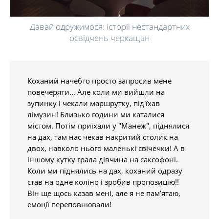
Давай одружимося: історії нестандартних
освідчень черкащан
Коханий начебто просто запросив мене
повечеряти... Але коли ми вийшли на
зупинку і чекали маршрутку, під'їхав
лімузин! Близько години ми каталися
містом. Потім приїхали у "Манеж", піднялися
на дах, там нас чекав накритий столик на
двох, навколо нього маленькі свічечки! А в
іншому кутку грала дівчина на саксофоні.
Коли ми піднялись на дах, коханий одразу
став на одне коліно і зробив пропозицію!!
Він ще щось казав мені, але я не пам’ятаю,
емоції переповнювали!