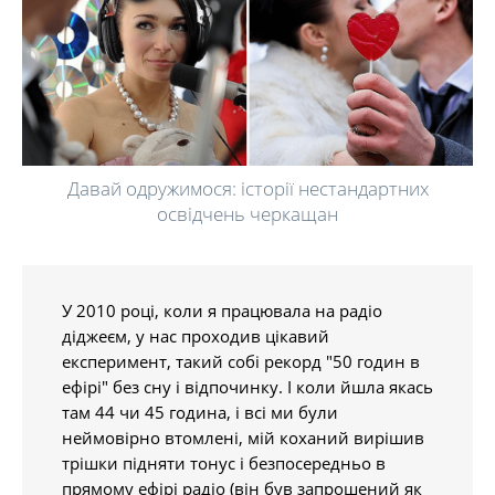
Давай одружимося: історії нестандартних
освідчень черкащан
У 2010 році, коли я працювала на радіо
діджеєм, у нас проходив цікавий
експеримент, такий собі рекорд "50 годин в
ефірі" без сну і відпочинку. І коли йшла якась
там 44 чи 45 година, і всі ми були
неймовірно втомлені, мій коханий вирішив
трішки підняти тонус і безпосередньо в
прямому ефірі радіо (він був запрошений як