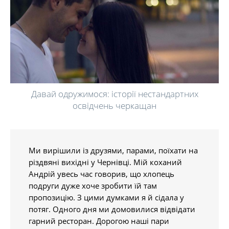
Давай одружимося: історії нестандартних
освідчень черкащан
Ми вирішили із друзями, парами, поїхати на
різдвяні вихідні у Чернівці. Мій коханий
Андрій увесь час говорив, що хлопець
подруги дуже хоче зробити їй там
пропозицію. З цими думками я й сідала у
потяг. Одного дня ми домовилися відвідати
гарний ресторан. Дорогою наші пари