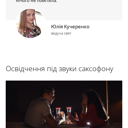
нічого не помітила.
Юлія Кучеренко
ведуча свят
Освідчення під звуки саксофону