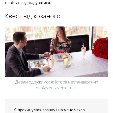
навіть не здогадуватися.
Квест від коханого
Давай одружимося: історії нестандартних
освідчень черкащан
Я прокинулася зранку і на мене чекав