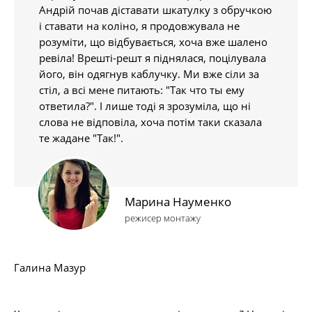
Андрій почав діставати шкатулку з обручкою
і ставати на коліно, я продовжувала не
розуміти, що відбувається, хоча вже шалено
ревіла! Врешті-решт я піднялася, поцілувала
його, він одягнув каблучку. Ми вже сіли за
стіл, а всі мене питають: "Так что ты ему
ответила?". І лише тоді я зрозуміла, що ні
слова не відповіла, хоча потім таки сказала
те жадане "Так!".
Марина Науменко
режисер монтажу
Галина Мазур