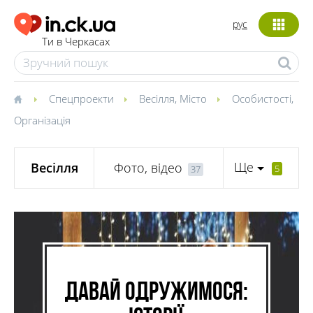
рус
Ти в Черкасах
Спецпроекти
Весілля
,
Місто
Особистості
,
Організація
Ще
Весілля
Фото, відео
5
37
Давай одружимося: