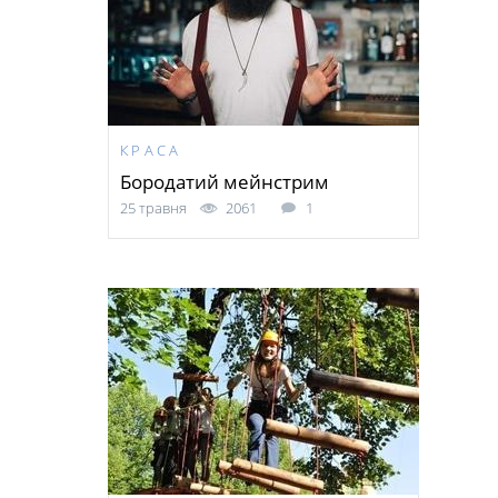
КРАСА
Бородатий мейнстрим
25 травня
2061
1