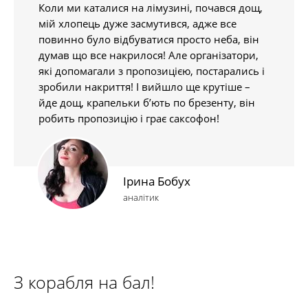
Коли ми каталися на лімузині, почався дощ,
мій хлопець дуже засмутився, адже все
повинно було відбуватися просто неба, він
думав що все накрилося! Але організатори,
які допомагали з пропозицією, постарались і
зробили накриття! І вийшло ще крутіше –
йде дощ, крапельки б’ють по брезенту, він
робить пропозицію і грає саксофон!
Ірина Бобух
аналітик
З корабля на бал!