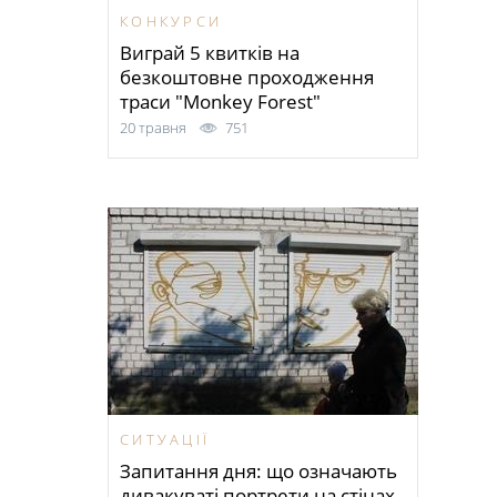
КОНКУРСИ
Виграй 5 квитків на
безкоштовне проходження
траси "Monkey Forest"
20 травня
751
СИТУАЦІЇ
Запитання дня: що означають
дивакуваті портрети на стінах