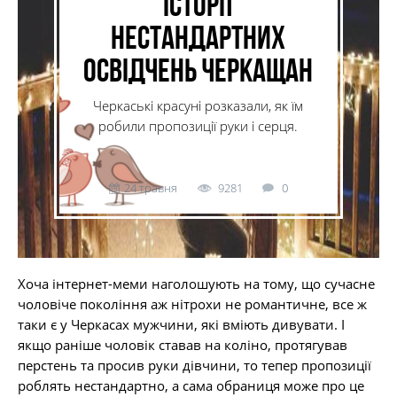
історії
нестандартних
освідчень черкащан
Черкаські красуні розказали, як їм
робили пропозиції руки і серця.
24 травня
9281
0
Хоча інтернет-меми наголошують на тому, що сучасне
чоловіче покоління аж нітрохи не романтичне, все ж
таки є у Черкасах мужчини, які вміють дивувати. І
якщо раніше чоловік ставав на коліно, протягував
перстень та просив руки дівчини, то тепер пропозиції
роблять нестандартно, а сама обраниця може про це