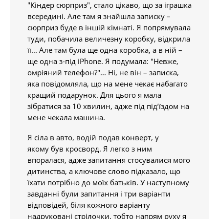
"Кіндер сюрприз", стало цікаво, що за іграшка
всередині. Але там я знайшла записку –
сюрприз буде в іншій кімнаті. Я попрямувала
туди, побачила величезну коробку, відкрила
її... Але там була ще одна коробка, а в ній –
ще одна з-під iPhone. Я подумала: "Невже,
омріяний телефон?"... Ні, не він – записка,
яка повідомляла, що на мене чекає набагато
кращий подарунок. Для цього я мала
зібратися за 10 хвилин, адже під під’їздом на
мене чекала машина.
Я сіла в авто, водій подав конверт, у
якому був кросворд. Я легко з ним
впоралася, адже запитання стосувалися мого
дитинства, а ключове слово підказало, що
їхати потрібно до моїх батьків. У наступному
завданні були запитання і три варіанти
відповідей, біля кожного варіанту
надруковані стрілочки, тобто напрям руху я