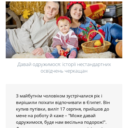
Давай одружимося: історії нестандартних
освідчень черкащан
З майбутнім чоловіком зустрічалися рік і
вирішили поїхати відпочивати в Єгипет. Він
купив путівки, виліт 17 серпня, прийшов до
мене на роботу й каже – "Може давай
одружимося, буде нам весільна подорож!".