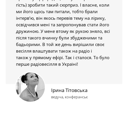
гість) зробити такий сюрприз. І власне, коли
ми його щось там питали, тобто брали
інтерв’ю, він якось перевів тему на лірику,
освідчився мені та запропонував стати його
дружиною. У мене втому як рукою зняло, всі
після такого вчинку були збудженими та
бадьорими. В той же день вирішили своє
весілля влаштувати також на радіо і
також у прямому ефірі. Так і сталося. То було
перше радіовесілля в Україні!
Ірина Тітовська
ведуча, конферансьє