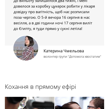
До вильоту залишилося два тижні, і мені
довелося за коробку цукерок робити у лікаря
довідку про вагітність, щоб нас розписали
поза чергою. О 5-й вечора 16 серпня в нас
весілля, а в дві години ночі 17 серпня виліт
до Єгипту, я туди прямо у сукні летіла!
Катерина Чмельова
волонтер групи "Допомога хвостатим"
Кохання в прямому ефірі