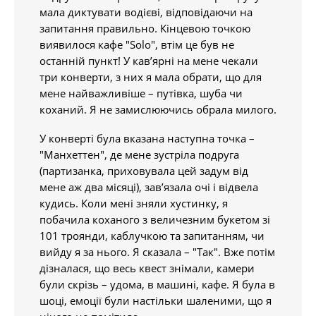
мала диктувати водієві, відповідаючи на
запитання правильно. Кінцевою точкою
виявилося кафе "Solo", втім це був не
останній пункт! У кав’ярні на мене чекали
три конверти, з них я мала обрати, що для
мене найважливіше – путівка, шуба чи
коханий. Я не замислюючись обрала милого.
У конверті була вказана наступна точка –
"Манхеттен", де мене зустріла подруга
(партизанка, приховувала цей задум від
мене аж два місяці), зав’язала очі і відвела
кудись. Коли мені зняли хустинку, я
побачила коханого з величезним букетом зі
101 троянди, каблучкою та запитанням, чи
вийду я за нього. Я сказала – "Так". Вже потім
дізналася, що весь квест знімали, камери
були скрізь – удома, в машині, кафе. Я була в
шоці, емоції були настільки шаленими, що я