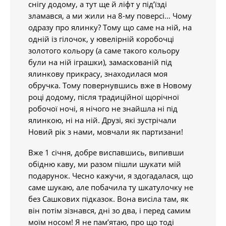
снігу додому, а тут ще й ліфт у під’їзді
зламався, а ми жили на 8-му поверсі… Чому
одразу про ялинку? Тому що саме на ній, на
одній із гілочок, у ювелірній коробочці
золотого кольору (а саме такого кольору
були на ній іграшки), замаскованій під
ялинкову прикрасу, знаходилася моя
обручка. Тому повернувшись вже в Новому
році додому, після традиційної щорічної
робочої ночі, я нічого не знайшла ні під
ялинкою, ні на ній. Друзі, які зустрічали
Новий рік з нами, мовчали як партизани!
Вже 1 січня, добре виспавшись, випивши
обідню каву, ми разом пішли шукати мій
подарунок. Чесно кажучи, я здогадалася, що
саме шукаю, але побачила ту шкатулочку не
без Сашкових підказок. Вона висіла там, як
він потім зізнався, дні зо два, і перед самим
моїм носом! Я не пам’ятаю, про що тоді