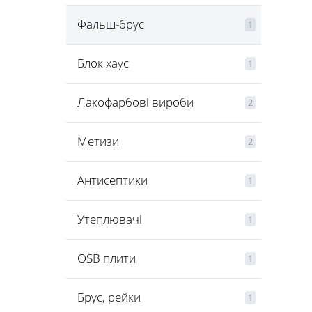
Фальш-брус
1
Блок хаус
1
Лакофарбові вироби
2
Метизи
2
Антисептики
1
Утеплювачі
1
OSB плити
1
Брус, рейки
1