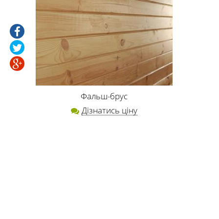
Фальш-брус
Дізнатись ціну