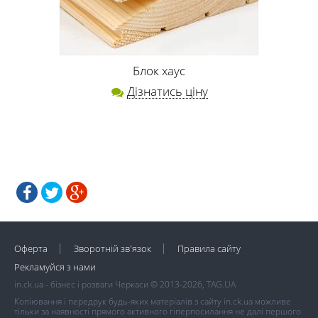
Блок хаус
Дізнатись ціну
Оферта
Зворотній зв'язок
Правила сайту
Рекламуйся з нами
in.ck.ua - бізнес і розваги Черкаси © 2013-2026, TAG.UA
Копіювання і передрук будь-яких матеріалів з сайту in.ck.ua можливе
тільки за наявності прямого активного гіперпосилання не далі першого