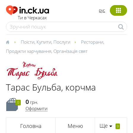
рус
Ти в Черкасах
Поїсти
,
Купити
,
Послуги
Ресторани
,
Продукти харчування
,
Організація свят
Тарас Бульба, корчма
0
грн.
0
Оформити
Ще
Головна
Меню
9