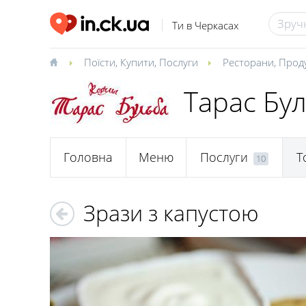
Ти в Черкасах
Поїсти
,
Купити
,
Послуги
Ресторани
,
Прод
Тарас Бу
Головна
Меню
Послуги
Т
10
Зрази з капустою