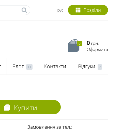
Розділи
рус
0
грн.
0
Оформити
с
Блог
Контакти
Відгуки
11
7
Купити
Замовлення за тел.: