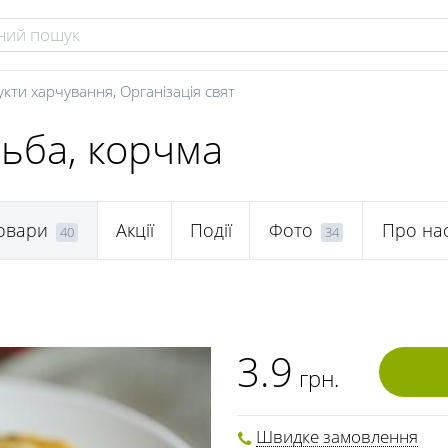
укти харчування
,
Організація свят
льба, корчма
овари
Акції
Події
Фото
Про на
40
34
3.9
грн.
Швидке замовлення