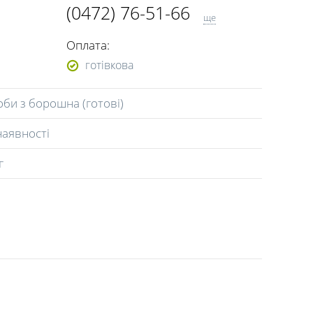
(0472) 76-51-66
ще
(093) 970-57-77
Оплата:
(096) 009-49-33
готівкова
би з борошна (готові)
наявності
г