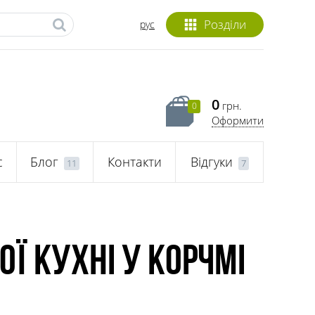
Розділи
рус
0
грн.
0
Оформити
с
Блог
Контакти
Відгуки
11
7
ї кухні у корчмі