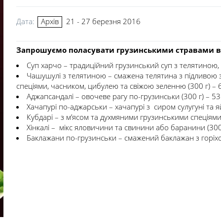
Дата:
21 - 27 березня 2016
Архів
Запрошуємо поласувати грузинськими стравами 
Суп харчо – традиційний грузинський суп з телятиною, р
Чашушулі з телятиною – смажена телятина з підливою 
спеціями, часником, цибулею та свіжою зеленню (300 г) – 
Аджапсандалі – овочеве рагу по-грузинськи (300 г) – 53
Хачапурі по-аджарськи – хачапурі з сиром сулугуні та яй
Кубдарі – з м’ясом та духмяними грузинськими спеціями 
Хінкалі – мікс яловичини та свинини або баранини (300 
Баклажани по-грузинськи – смажений баклажан з горіхов