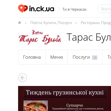
Ти в Черкасах
Поїсти
,
Купити
,
Послуги
Ресторани
,
Прод
Тарас Бу
Головна
Меню
Послуги
Т
10