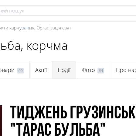
укти харчування
,
Організація свят
льба, корчма
овари
Акції
Події
Фото
Про на
40
34
Тиджень грузинсько
"Тарас Бульба"