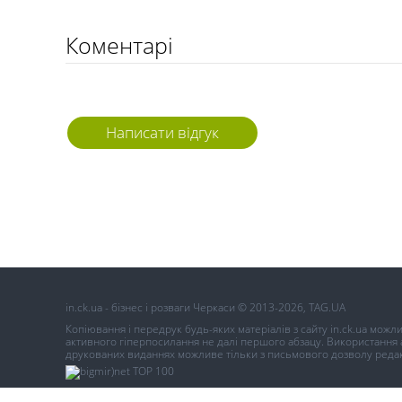
Коментарі
Написати відгук
in.ck.ua - бізнес і розваги Черкаси © 2013-2026, TAG.UA
Копіювання і передрук будь-яких матеріалів з сайту in.ck.ua можл
активного гіперпосилання не далі першого абзацу. Використання ав
друкованих виданнях можливе тільки з письмового дозволу редак