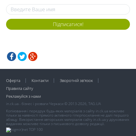
Підписатися!
Оферта
Контакти
Зворотній зв'язок
Правила сайту
Рекламуйся з нами
in.ck.ua - бізнес і розваги Черкаси © 2013-2026, TAG.UA
Копіювання і передрук будь-яких матеріалів з сайту in.ck.ua можливе
тільки за наявності прямого активного гіперпосилання не далі першого
абзацу. Використання авторських матеріалів сайту in.ck.ua у друкованих
виданнях можливе тільки з письмового дозволу редакції.