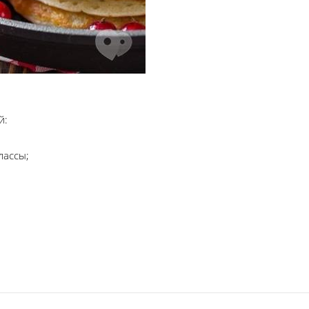
й:
лассы;