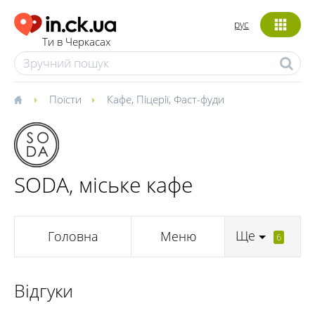
рус
Ти в Черкасах
Поїсти
Кафе
,
Піцерії
,
Фаст-фуди
SODA, міське кафе
Ще
Головна
Меню
6
Відгуки