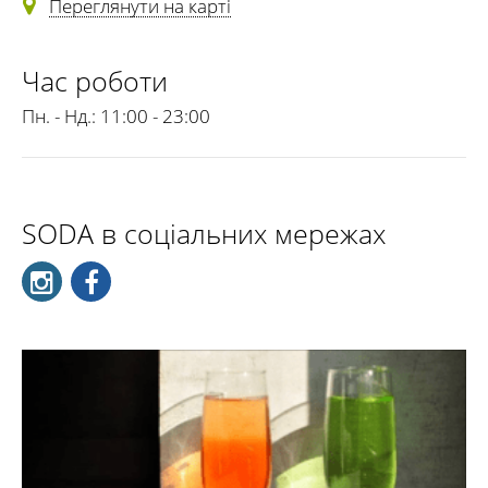
Переглянути на карті
Час роботи
Пн. - Нд.:
11:00 - 23:00
SODA в соціальних мережах
Наша фішка - демократичні ціни та Mimoza Bar, де
всі коктелі на основі ігристих вин від 45 гривень, що
подаються окремо з льодом!