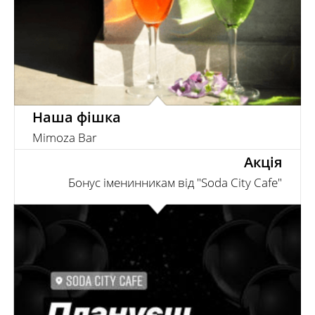
Наша фішка
Mimoza Bar
Акція
Бонус іменинникам від "Soda City Cafe"
Чули про наш новий бонус іменинникам? Відтепер,
святкувати День Народження в Soda City Cafe – це
гарантовано отримати подарунок в вигляді...