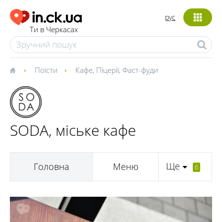
рус
Ти в Черкасах
Поїсти
Кафе
,
Піцерії
,
Фаст-фуди
SODA, міське кафе
Ще
Головна
Меню
6