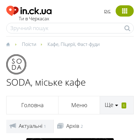
рус
Ти в Черкасах
Поїсти
Кафе
,
Піцерії
,
Фаст-фуди
SODA, міське кафе
Ще
Головна
Меню
6
Актуальні
Архів
1
2