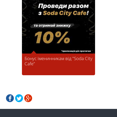
Бонус іменинникам від "Soda City
Cafe"