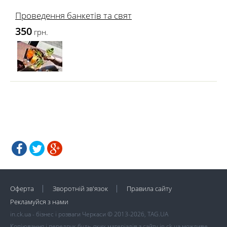
Проведення банкетів та свят
350
грн.
Оферта
Зворотній зв'язок
Правила сайту
Рекламуйся з нами
in.ck.ua - бізнес і розваги Черкаси © 2013-2026, TAG.UA
Копіювання і передрук будь-яких матеріалів з сайту in.ck.ua можливе