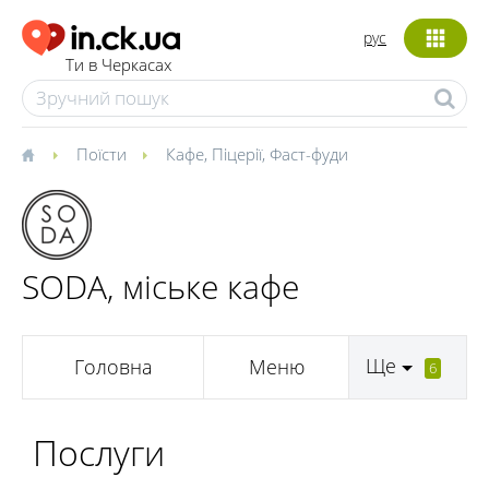
рус
Ти в Черкасах
Поїсти
Кафе
,
Піцерії
,
Фаст-фуди
SODA, міське кафе
Ще
Головна
Меню
6
Послуги