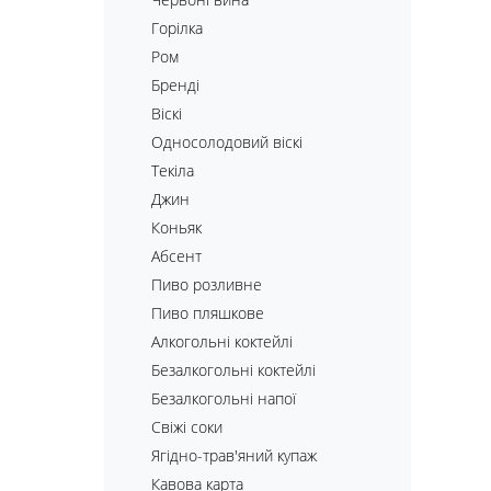
Горілка
Ром
Бренді
Віскі
Односолодовий віскі
Текіла
Джин
Коньяк
Абсент
Пиво розливне
Пиво пляшкове
Алкогольні коктейлі
Безалкогольні коктейлі
Безалкогольні напої
Свіжі соки
Ягідно-трав'яний купаж
Кавова карта