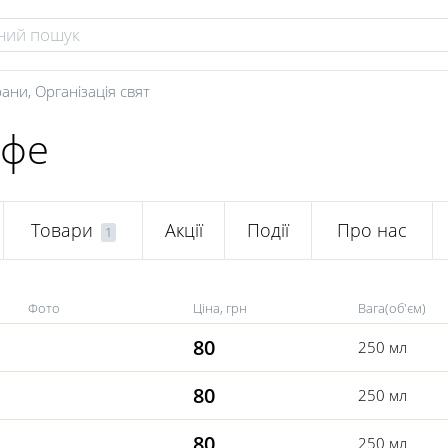
рани
,
Організація свят
афе
Товари
Акції
Події
Про нас
1
Фото
Ціна, грн
Вага(об'єм)
80
250 мл
80
250 мл
80
250 мл