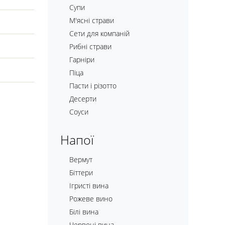
Супи
М'ясні страви
Сети для компаній
Рибні страви
Гарніри
Піца
Пасти і різотто
Десерти
Соуси
Напої
Вермут
Біттери
Ігристі вина
Рожеве вино
Білі вина
Червоні вина