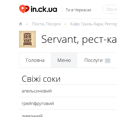
Ти в Черкасах
Поїсти
,
Послуги
Кафе
,
Гриль-бари
,
Ресто
Servant, рест-к
Головна
Меню
Послуги
17
Свіжі соки
апельсиновий
грейпфрутовий
лимонний