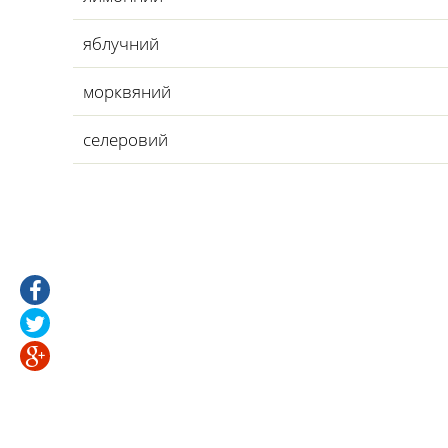
яблучний
морквяний
селеровий