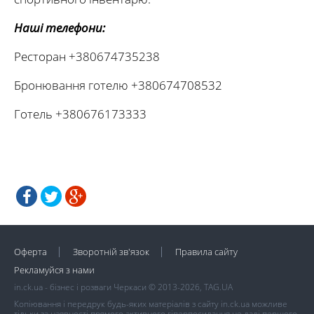
Наші телефони:
Ресторан +380674735238
Бронювання готелю +380674708532
Готель +380676173333
Оферта
Зворотній зв'язок
Правила сайту
Рекламуйся з нами
in.ck.ua - бізнес і розваги Черкаси © 2013-2026, TAG.UA
Копіювання і передрук будь-яких матеріалів з сайту in.ck.ua можливе
тільки за наявності прямого активного гіперпосилання не далі першого