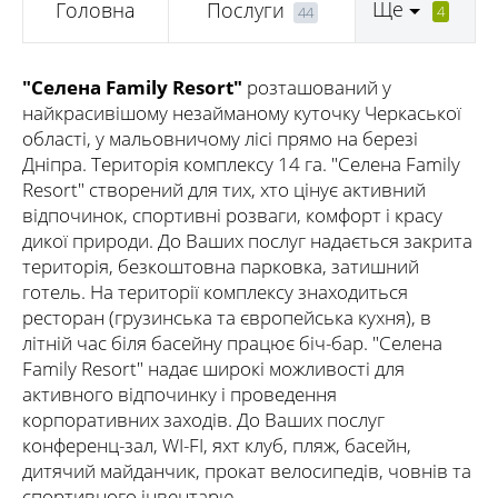
Ще
Головна
Послуги
4
44
"Селена Family Resort"
розташований у
найкрасивішому незайманому куточку Черкаської
області, у мальовничому лісі прямо на березі
Дніпра. Територія комплексу 14 га. "Селена Family
Resort" створений для тих, хто цінує активний
відпочинок, спортивні розваги, комфорт і красу
дикої природи. До Ваших послуг надається закрита
територія, безкоштовна парковка, затишний
готель. На території комплексу знаходиться
ресторан (грузинська та європейська кухня), в
літній час біля басейну працює біч-бар. "Селена
Family Resort" надає широкі можливості для
активного відпочинку і проведення
корпоративних заходів. До Ваших послуг
конференц-зал, WI-FI, яхт клуб, пляж, басейн,
дитячий майданчик, прокат велосипедів, човнів та
спортивного інвентарю.