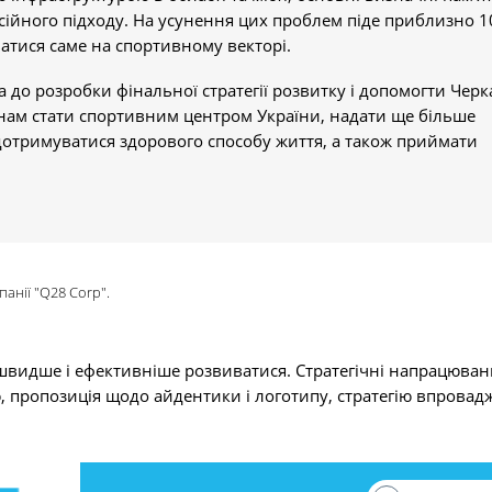
есійного підходу. На усунення цих проблем піде приблизно 1
атися саме на спортивному векторі.
а до розробки фінальної стратегії розвитку і допомогти Чер
 нам стати спортивним центром України, надати ще більше
 дотримуватися здорового способу життя, а також приймати
анії "Q28 Corp".
видше і ефективніше розвиватися. Стратегічні напрацюван
ю, пропозиція щодо айдентики і логотипу, стратегію впрова