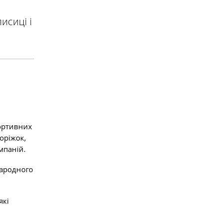
исиці і
портивних
оріжок,
мпаній.
народного
які