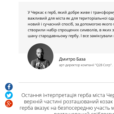
У Черкас є герб, який добре живе і трансформ
важливий для міста як для територіальної о
новий і сучасний спосіб, за допомогою якого
створили набір спрощених символів, в яких з
шану стародавньому гербу. І все заміксували 
Дмитро База
арт-директор компанії "Q28 Corp".
Остання інтерпретація герба міста Че
верхній частині розташований козак 
герба вказує на безпосередню участь мі