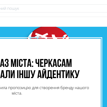
аз міста: Черкасам
али іншу айдентику
била пропозицію для створення бренду нашого
міста.