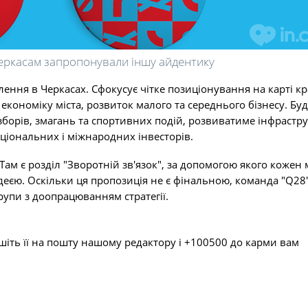
Черкасам запропонували іншу айдентику
лення в Черкасах. Сфокусує чітке позиціонування на карті кр
кономіку міста, розвиток малого та середнього бізнесу. Бу
зборів, змагань та спортивних подій, розвиватиме інфрастру
ціональних і міжнародних інвесторів.
 Там є розділ "Зворотній зв'язок", за допомогою якого кожен
деєю. Оскільки ця пропозиція не є фінальною, команда "Q28
рупи з доопрацюванням стратегії.
шіть її на пошту нашому редактору і +100500 до карми вам