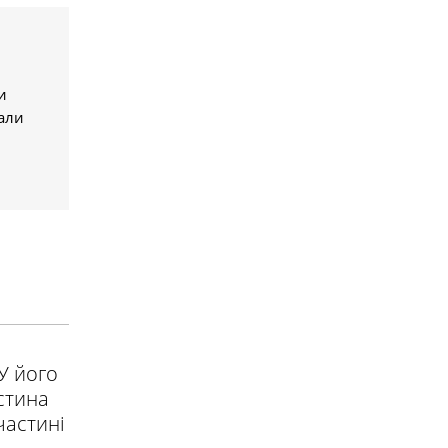
и
и
дали
У його
стина
частині