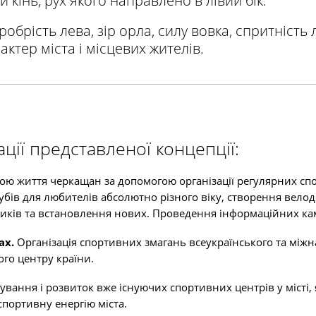
кінь, рух якого направлено в лівий бік.
обрість лева, зір орла, силу вовка, спритність л
ктер міста і місцевих жителів.
ації представленої концепції:
ою життя черкащан за допомогою організації регулярних с
лубів для любителів абсолютно різного віку, створення велод
ків та встановлення нових. Проведення інформаційних ка
ах.
Організація спортивних змагань всеукраїнського та між
ого центру країни.
вання і розвиток вже існуючих спортивних центрів у місті, 
спортивну енергію міста.