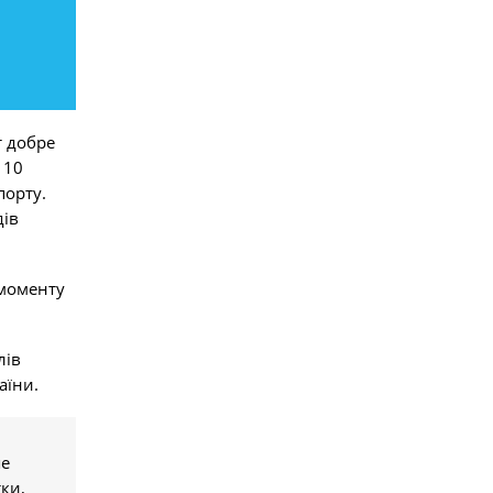
т добре
 10
порту.
дів
 моменту
лів
аїни.
ше
ки,