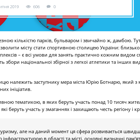
липня 2019
606
0
ною кількістю парків, бульваром і звичайно ж, дамбою. Ту
зволити місту стати спортивною столицею України: близько
плексів – є всі умови для занять практично кожним видом с
ь збори національної збірної з легкої атлетики та інших ви
лицю належить заступнику мера міста Юрію Ботнарю, який з
их ініціатив.
ивною тематикою, в яких беруть участь понад 10 тисяч жите
, які беруть участь у змаганнях і захищають честь регіону і кр
туризму, але на даний момент ця сфера розвивається швид
нфраструктурою в області та місті, основні визначні пам'ят