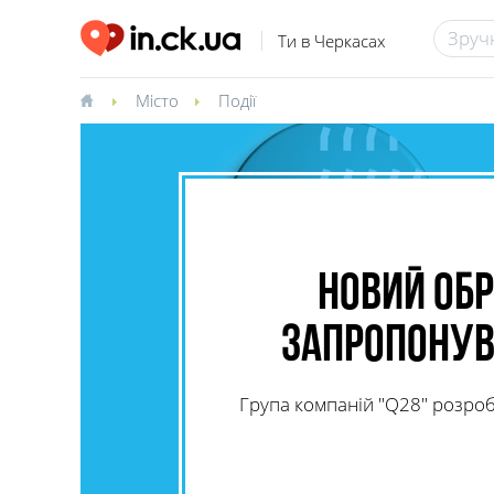
Ти в Черкасах
Місто
Події
Новий обр
запропонув
Група компаній "Q28" розро