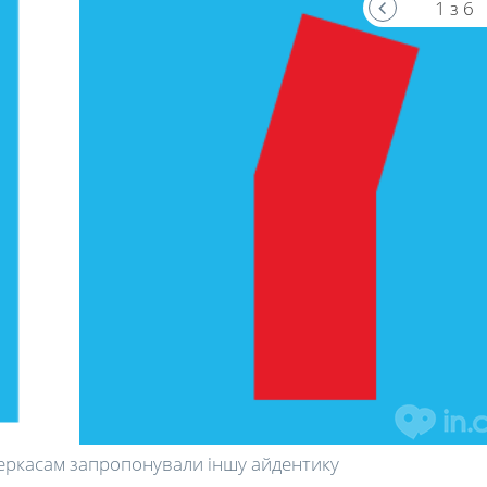
1 з 6
Черкасам запропонували іншу айдентику