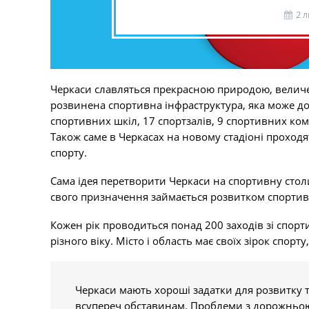
2 
Черкаси славляться прекрасною природою, величез
розвинена спортивна інфраструктура, яка може до
спортивних шкіл, 17 спортзалів, 9 спортивних ком
Також саме в Черкасах на новому стадіоні проходят
спорту.
Сама ідея перетворити Черкаси на спортивну сто
свого призначення займається розвитком спортивн
Кожен рік проводиться понад 200 заходів зі спорт
різного віку. Місто і область має своїх зірок спорту
Черкаси мають хороші задатки для розвитку 
всупереч обставинам. Проблеми з дорожньою і