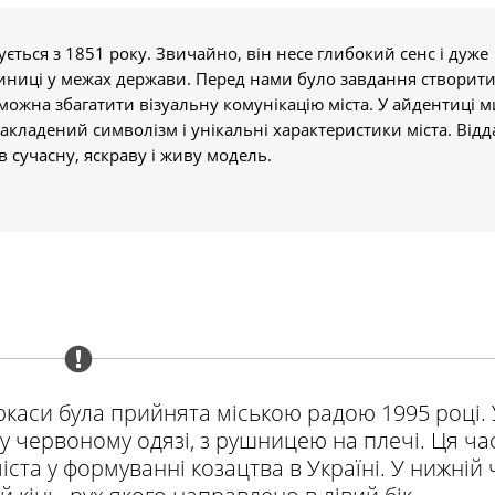
ується з 1851 року. Звичайно, він несе глибокий сенс і дуже
диниці у межах держави. Перед нами було завдання створит
 можна збагатити візуальну комунікацію міста. У айдентиці м
акладений символізм і унікальні характеристики міста. Від
в сучасну, яскраву і живу модель.
ркаси була прийнята міською радою 1995 році. 
у червоному одязі, з рушницею на плечі. Ця ча
ста у формуванні козацтва в Україні. У нижній 