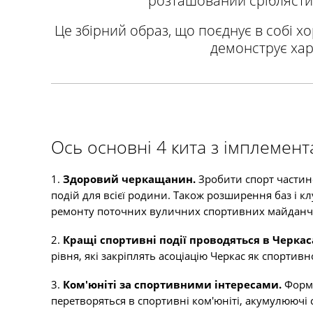
розташований сріблястий 
Це збірний образ, що поєднує в собі хор
демонструє хара
Ось основні 4 кита з імплемент
1.
Здоровий черкащанин.
Зробити спорт частин
подій для всієї родини. Також розширення баз і к
ремонту поточних вуличних спортивних майданчи
2.
Кращі спортивні події проводяться в Черкас
рівня, які закріплять асоціацію Черкас як спортивн
3.
Ком'юніті за спортивними інтересами.
Форму
перетворяться в спортивні ком'юніті, акумулюючі 