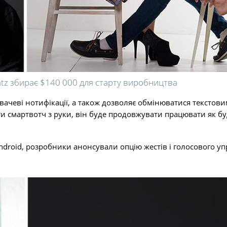
atz збирає $140 000 для старту виробництва
увачеві нотифікації, а також дозволяє обмінюватися текстов
ти смартвотч з руки, він буде продовжувати працювати як 
 Android, розробники анонсували опцію жестів і голосового у