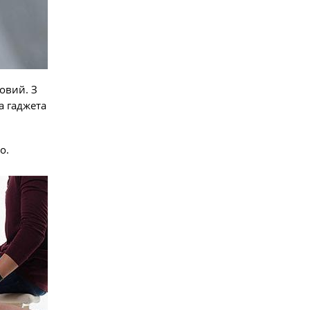
овий. З
а гаджета
go.