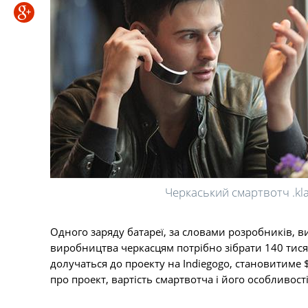
Черкаський смартвотч .kl
Одного заряду батареї, за словами розробників, 
виробництва черкасцям потрібно зібрати 140 тисяч
долучаться до проекту на Indiegogo, становитиме 
про проект, вартість смартвотча і його особливос