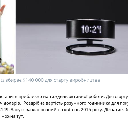
atz збирає $140 000 для старту виробництва
вистачить приблизно на тиждень активної роботи. Для старту
 доларів. Роздрібна вартість розумного годинника для поку
$149. Запуск запланований на квітень 2015 року. Дізнатися 
ті можна
тут
.