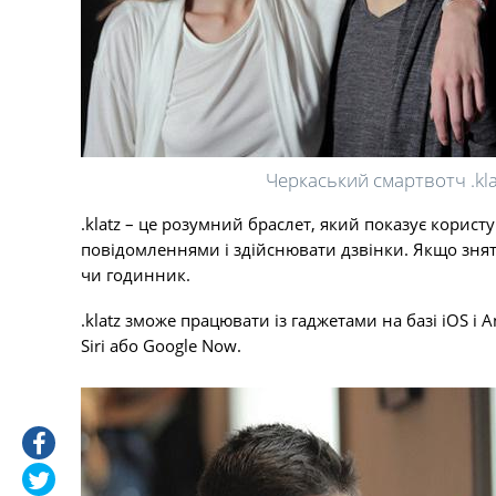
Черкаський смартвотч .kl
.klatz – це розумний браслет, який показує корист
повідомленнями і здійснювати дзвінки. Якщо зня
чи годинник.
.klatz зможе працювати із гаджетами на базі iOS і
Siri або Google Now.