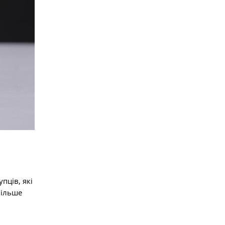
пців, які
більше