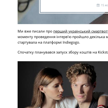
15 ж
Ми вже писали про
перший український смартвот
моменту проведення інтерв’ю пройшло декілька міс
стартувала на платформі Indiegogo.
Спочатку планувався запуск збору коштів на Kicksta