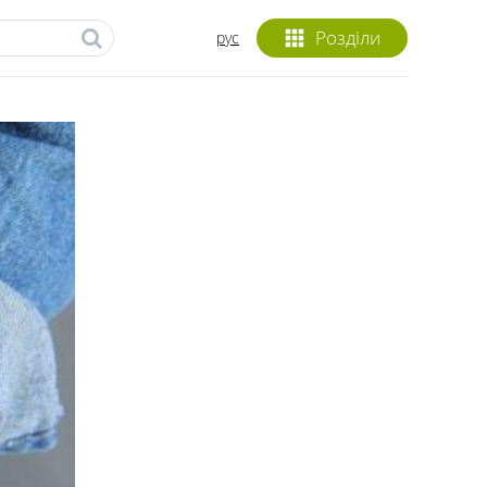
Розділи
рус