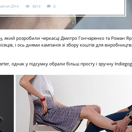
овтня 2014
3614
0
ч
, який розробили черкасці Дмитро Гончаренко та Роман Яр
яців, і ось днями кампанія зі збору коштів для виробництв
rter, однак у підсумку обрали більш просту і зручну Indiego