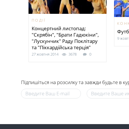
ПОДІЇ
КОН
Концертний листопад:
Футб
"Скрябін", "Брати Гадюкіни",
9 жовт
"Лускунчик" Раду Поклітару
та "Піккардійська терція"
27 жовтня 2014
3678
0
Підпишіться на розсилку та завжди будьте в ку