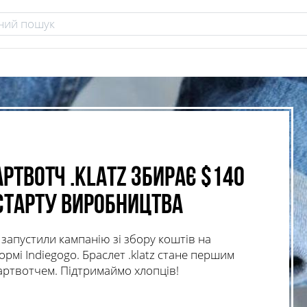
ртвотч .klatz збирає $140
старту виробництва
запустили кампанію зі збору коштів на
мі Indiegogo. Браслет .klatz стане першим
артвотчем. Підтримаймо хлопців!