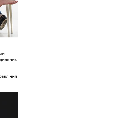
ими
будильник
правління