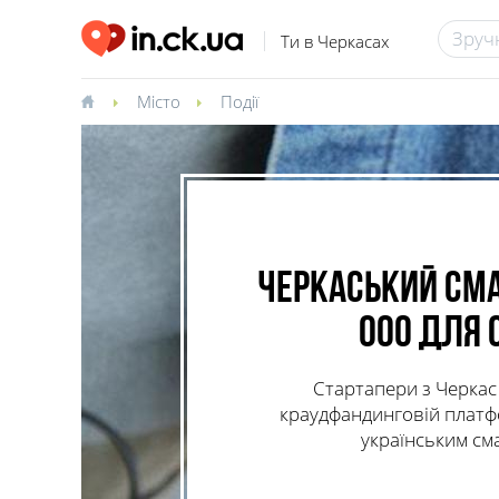
Ти в Черкасах
Місто
Події
Черкаський сма
000 для 
Стартапери з Черкас 
краудфандинговій платфор
українським см