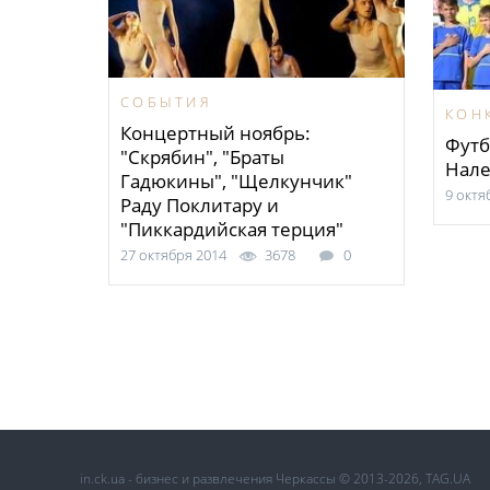
СОБЫТИЯ
КОН
Концертный ноябрь:
Футб
"Скрябин", "Браты
Нале
Гадюкины", "Щелкунчик"
9 октя
Раду Поклитару и
"Пиккардийская терция"
27 октября 2014
3678
0
in.ck.ua - бизнес и развлечения Черкассы © 2013-2026, TAG.UA