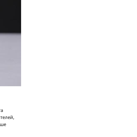
та
телей,
ьше