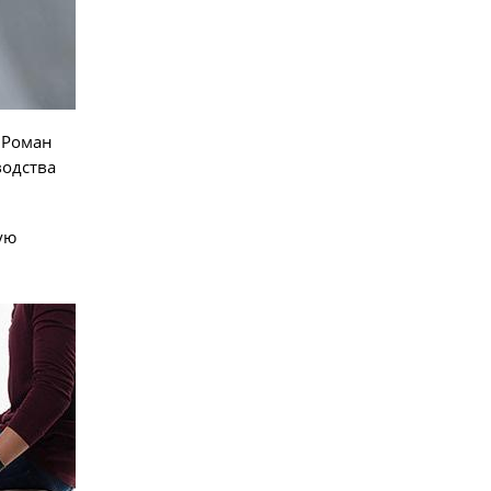
 Роман
водства
ую