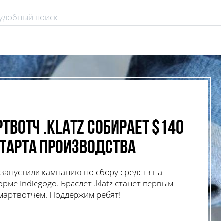
твотч .klatz собирает $140
старта производства
 запустили кампанию по сбору средств на
ме Indiegogo. Браслет .klatz станет первым
мартвотчем. Поддержим ребят!