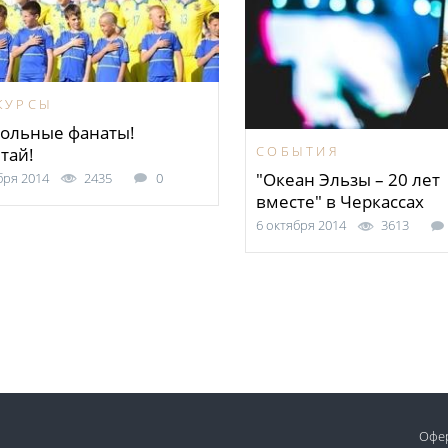
КУРСЫ
ольные фанаты!
СОБЫТИЯ
тай!
"Океан Эльзы – 20 лет
бря 2014
2435
0
вместе" в Черкассах
6 октября 2014
3613
Офе