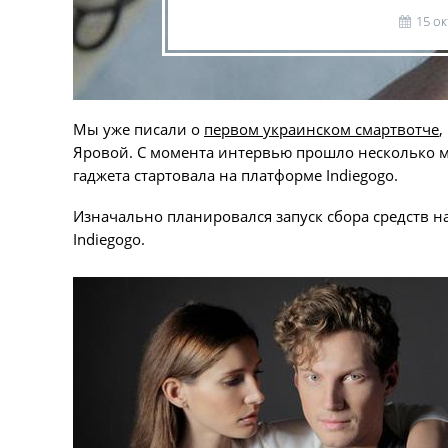
15 о
Мы уже писали о
первом украинском смартвотче
,
Яровой. С момента интервью прошло несколько ме
гаджета стартовала на платформе Indiegogo.
Изначально планировался запуск сбора средств на
Indiegogo.