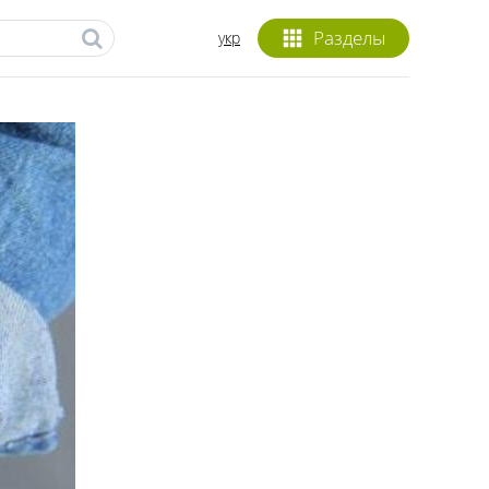
Разделы
укр