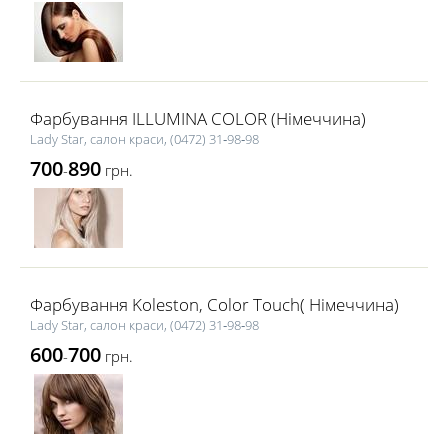
Фарбування ILLUMINA COLOR (Німеччина)
Lady Star, салон краси, (0472) 31‑98‑98
700
890
-
грн.
Фарбування Koleston, Color Touch( Німеччина)
Lady Star, салон краси, (0472) 31‑98‑98
600
700
-
грн.