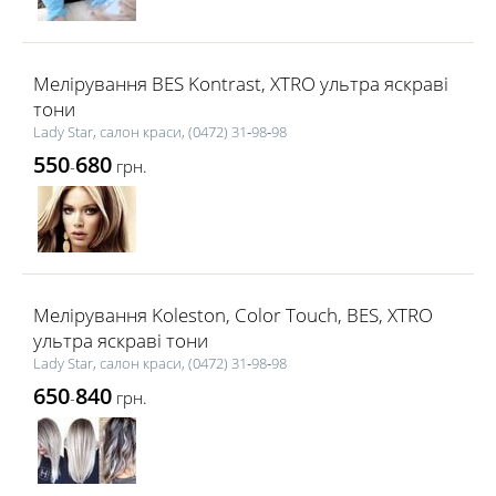
Мелірування BES Kontrast, XTRO ультра яскраві
тони
Lady Star, салон краси, (0472) 31‑98‑98
550
680
-
грн.
Мелірування Koleston, Color Touch, BES, XTRO
ультра яскраві тони
Lady Star, салон краси, (0472) 31‑98‑98
650
840
-
грн.