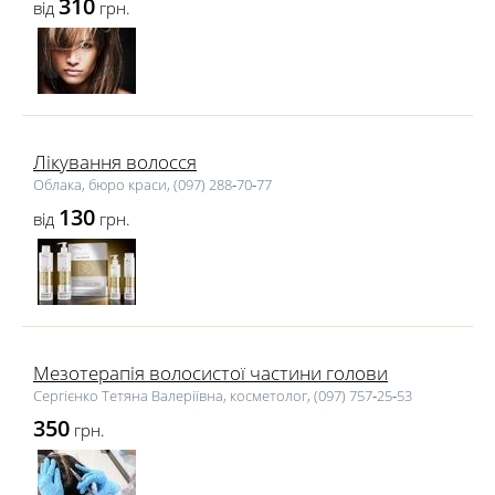
310
від
грн.
Лікування волосся
Облака, бюро краси, (097) 288‑70‑77
130
від
грн.
Мезотерапія волосистої частини голови
Сергієнко Тетяна Валеріївна, косметолог, (097) 757‑25‑53
350
грн.