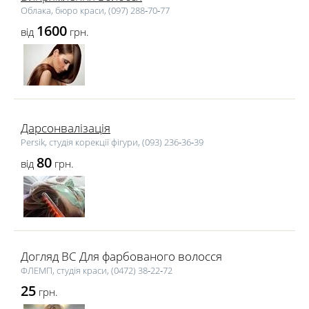
Облака, бюро краси, (097) 288‑70‑77
1600
від
грн.
Дарсонвалізація
Persik, студія корекції фігури, (093) 236‑36‑39
80
від
грн.
Догляд BC Для фарбованого волосся
ФЛЕМП, студія краси, (0472) 38‑22‑72
25
грн.