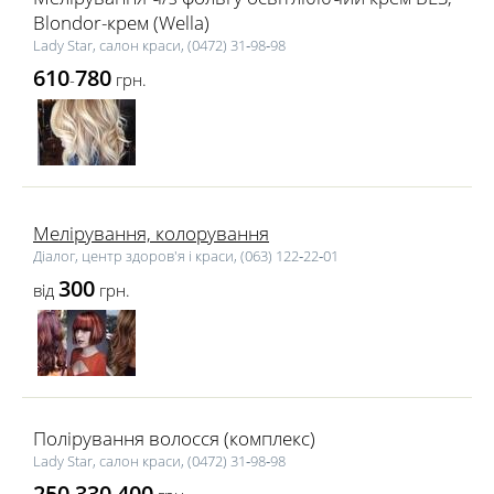
Blondor-крем (Wella)
Lady Star, салон краси, (0472) 31‑98‑98
610
780
-
грн.
Мелірування, колорування
Діалог, центр здоров'я і краси, (063) 122‑22‑01
300
від
грн.
Полірування волосся (комплекс)
Lady Star, салон краси, (0472) 31‑98‑98
250
330
400