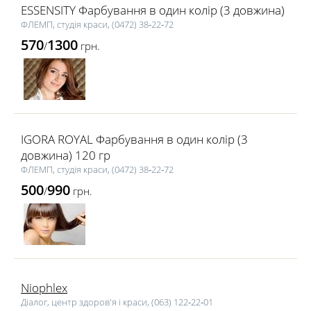
ESSENSITY Фарбування в один колір (3 довжина)
ФЛЕМП, студія краси, (0472) 38‑22‑72
570
1300
/
грн.
IGORA ROYAL Фарбування в один колір (3
довжина) 120 гр
ФЛЕМП, студія краси, (0472) 38‑22‑72
500
990
/
грн.
Niophlex
Діалог, центр здоров'я і краси, (063) 122‑22‑01