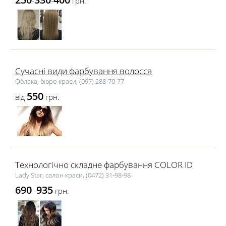
-
-
грн.
Сучасні види фарбування волосся
Облака, бюро краси, (097) 288‑70‑77
550
від
грн.
Технологічно складне фарбування COLOR ID
Lady Star, салон краси, (0472) 31‑98‑98
690
935
-
грн.