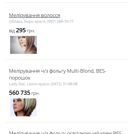
Мелірування волосся
Облака, бюро краси, (097) 288‑70‑77
295
від
грн.
Мелірування ч/з фольгу Multi-Blond, BES-
порошок
Lady Star, салон краси, (0472) 31‑98‑98
560
735
-
грн.
Мелірування ч/з фольгу освітлюючий крем BES,