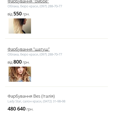
Фарбування "омбре"
Облака, бюро краси, (097) 288‑70‑77
550
від
грн.
Фарбування "шатуш"
Облака, бюро краси, (097) 288‑70‑77
800
від
грн.
Фарбування Bes (Італія)
Lady Star, салон краси, (0472) 31‑98‑98
480
640
-
грн.