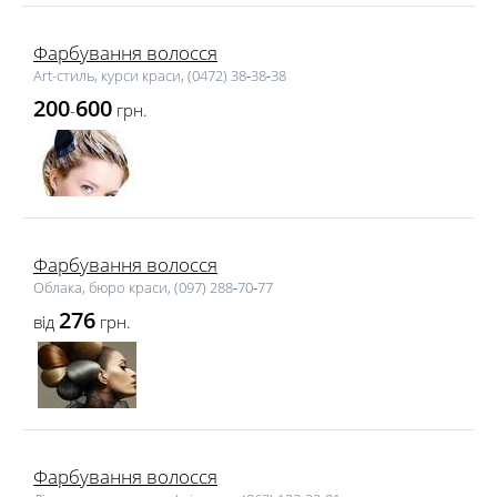
Фарбування волосся
Art-стиль, курси краси, (0472) 38‑38‑38
200
600
-
грн.
Фарбування волосся
Облака, бюро краси, (097) 288‑70‑77
276
від
грн.
Фарбування волосся