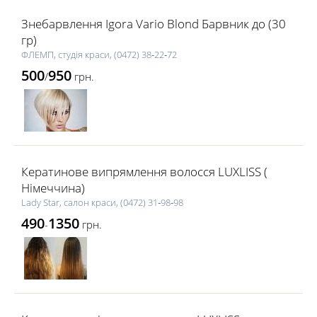
Знебарвлення Igora Vario Blond Барвник до (30
гр)
ФЛЕМП, студія краси, (0472) 38‑22‑72
500
950
/
грн.
Кератинове випрямлення волосся LUXLISS (
Німеччина)
Lady Star, салон краси, (0472) 31‑98‑98
490
1350
-
грн.