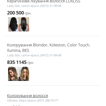
Кератинове лікування волосся LUXLISS
Lady Star, салон краси, (0472) 31‑98‑98
200
500
-
грн.
Колорування Blondor, Koleston, Color Touch,
Ilumina, BES
Lady Star, салон краси, (0472) 31‑98‑98
835
1145
-
грн.
Колорування волосся
Облака, бюро краси, (097) 288‑70‑77