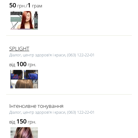
50
1
грн./
грам
SPLIGHT
Діалог, центр здоров'я і краси, (063) 122‑22‑01
100
від
грн.
Інтенсивне тонування
Діалог, центр здоров'я і краси, (063) 122‑22‑01
150
від
грн.