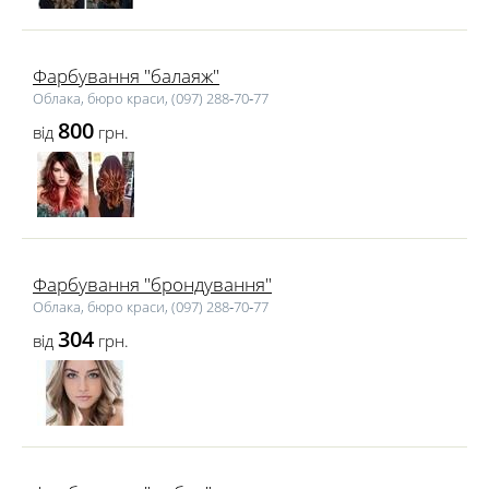
Фарбування "балаяж"
Облака, бюро краси, (097) 288‑70‑77
800
від
грн.
Фарбування "брондування"
Облака, бюро краси, (097) 288‑70‑77
304
від
грн.