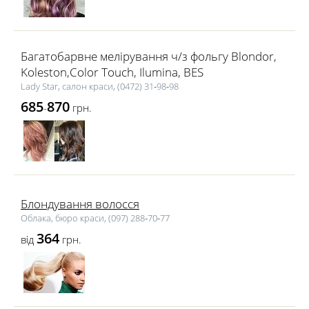
Багатобарвне мелірування ч/з фольгу Blondor,
Koleston,Color Touch, Ilumina, BES
Lady Star, салон краси, (0472) 31‑98‑98
685
870
-
грн.
Блондування волосся
Облака, бюро краси, (097) 288‑70‑77
364
від
грн.