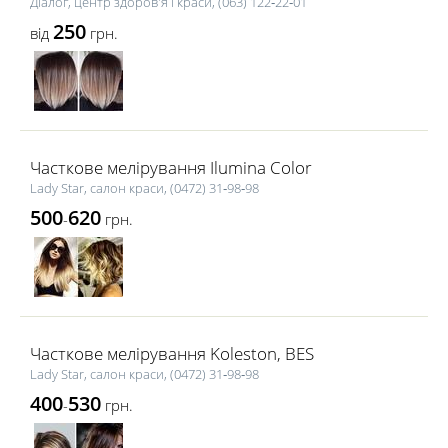
Діалог, центр здоров'я і краси, (063) 122‑22‑01
250
від
грн.
Часткове мелірування Ilumina Color
Lady Star, салон краси, (0472) 31‑98‑98
500
620
-
грн.
Часткове мелірування Koleston, BES
Lady Star, салон краси, (0472) 31‑98‑98
400
530
-
грн.