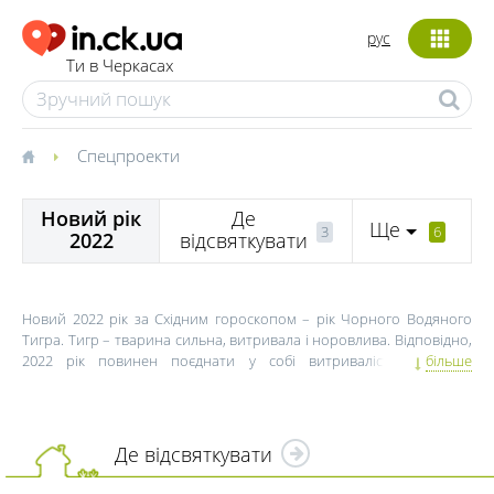
рус
Ти в Черкасах
Спецпроекти
Новий рік
Де
Ще
3
6
2022
відсвяткувати
Новий 2022 рік за Східним гороскопом – рік Чорного Водяного
Тигра. Тигр – тварина сильна, витривала і норовлива. Відповідно,
2022 рік повинен поєднати у собі витривалість, доброту,
більше
імпульсивність, інтуїцію та розум. Рік Чорного Водяного Тигра
пророкує чималу кількість несподіванок. Але переважно вони
будуть позитивними. Норов тотема трохи пом’якшить водна
стихія. У самій назві року є слово "чорний". Цей колір символізує
Де відсвяткувати
жагу нових знань та прагнення до відкриттів. Відповідно,
особливо щаститиме тим людям, які прагнутимуть до нових знань.