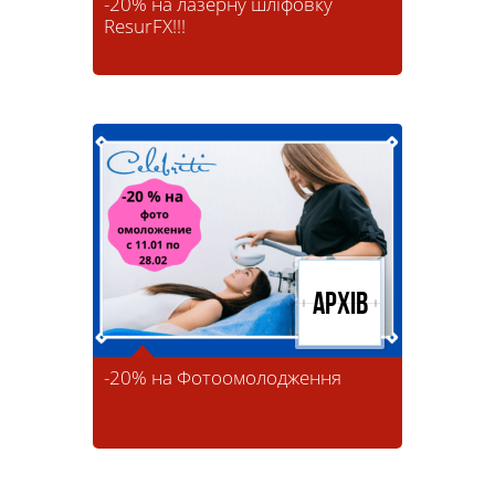
-20% на лазерну шліфовку
ResurFX!!!
Архів
-20% на Фотоомолодження