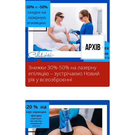
Архів
Знижки 30%-50% на лазерну
епіляцію – зустрічаємо Новий
рік у всеозброєнні