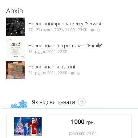
Є місце для ризику, але цей ризик повинен бути виправданий.
Архів
Тигр цінуватиме ініціативність у людей та прикладання
максимальних сил для досягнення поставлених цілей.
Новорічні корпоративи у "Servant"
17 - 29 грудня 2021, 11:00 - 23:00
0
Новорічна ніч в ресторані "Family"
31 грудня 2021, 22:00
Новорічна ніч в лазні
31 грудня 2021, 22:00
0
Як відсвяткувати
1000
грн.
(067) 660‑74‑04