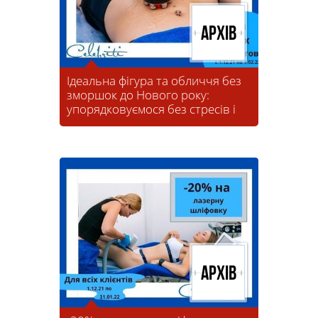
Архів
Ідеальна фігура та обличчя без
зморшок до Нового року:
упорядковуємося без стресів і
дієт
Архів