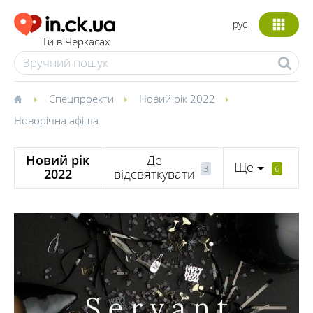
рус
Ти в Черкасах
Спецпроекти
Новий рік 2022
Новорічна афіша
Новий рік
Де
Ще
3
6
2022
відсвяткувати