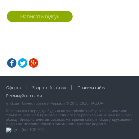
Написати відгук
Оферта
Зворотній зв'язок
Правила сайту
Рекламуйся з нами
in.ck.ua - бізнес і розваги Черкаси © 2013-2026, TAG.UA
Копіювання і передрук будь-яких матеріалів з сайту in.ck.ua можливе
тільки за наявності прямого активного гіперпосилання не далі першого
абзацу. Використання авторських матеріалів сайту in.ck.ua у друкованих
виданнях можливе тільки з письмового дозволу редакції.