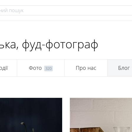
ька, фуд-фотограф
одії
Фото
Про нас
Блог
320