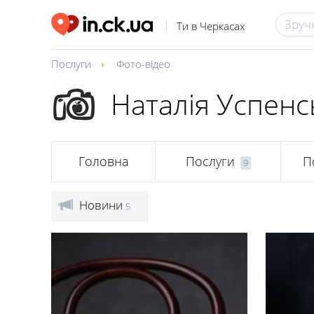
Ти в Черкасах
Послуги
Фото-відео
Наталія Успенс
Головна
Послуги
П
9
Новини
5