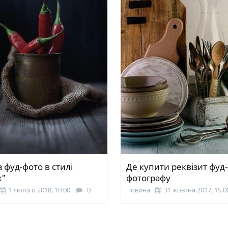
 фуд-фото в стилі
Де купити реквізит фуд-
к"
фотографу
1 лютого 2018, 10:00
0
Новина:
31 жовтня 2017, 15:0