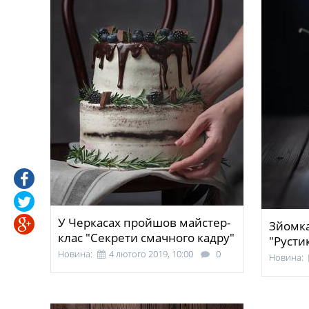
У Черкасах пройшов майстер-
Зйомка
клас "Секрети смачного кадру"
"Русти
Новина:
4 лютого 2019, 10:00
0
Новина: