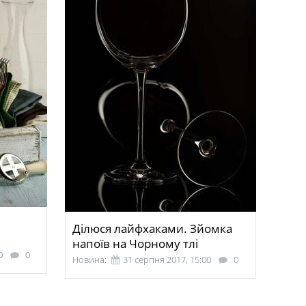
Ділюся лайфхаками. Зйомка
напоїв на Чорному тлі
0
0
Новина:
31 серпня 2017, 15:00
0