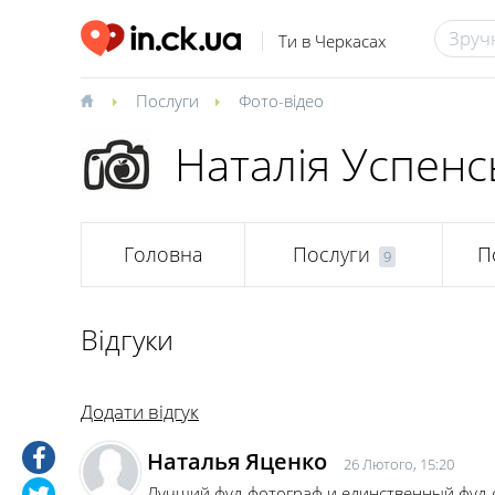
Ти в Черкасах
Послуги
Фото-відео
Наталія Успенс
Головна
Послуги
П
9
Відгуки
Додати відгук
Наталья Яценко
26 Лютого, 15:20
Лучший фуд-фотограф и единственный фуд-с