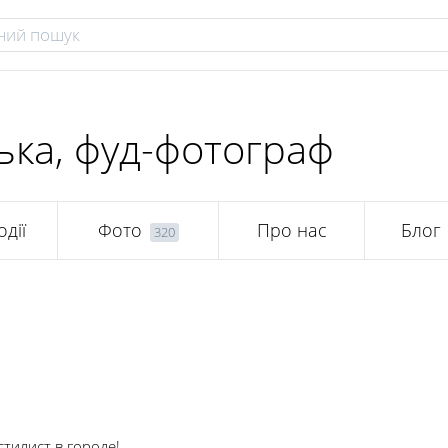
ька, фуд-фотограф
одії
Фото
Про нас
Блог
320
тилист в городе!