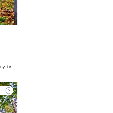
у, і в