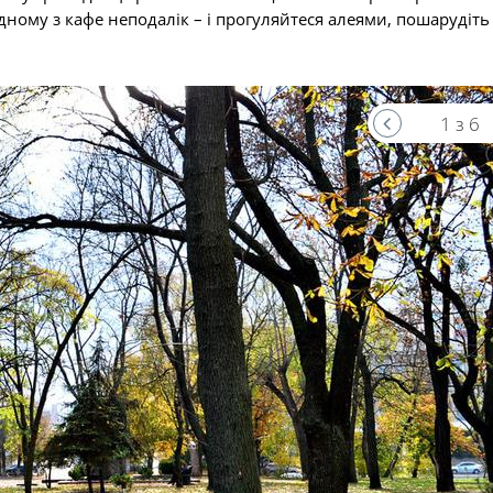
дному з кафе неподалік – і прогуляйтеся алеями, пошарудіт
1 з 6