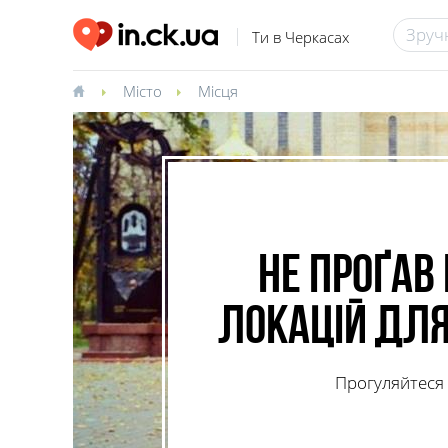
Ти в Черкасах
Місто
Місця
Не проґав
локацій для
Прогуляйтеся 