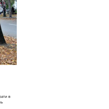
рати в
нь