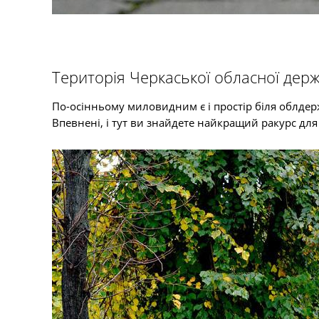
Територія Черкаської обласної держ
По-осінньому миловидним є і простір біля облдерж
Впевнені, і тут ви знайдете найкращий ракурс для