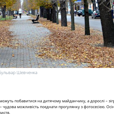
Бульвар Шевченка
т можуть побавитися на дитячому майданчику, а дорослі – зіг
– чудова можливість поєднати прогулянку з фотосесією. Осі
листя.