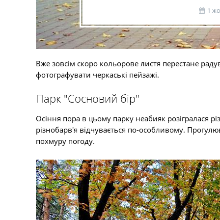
1 ж
Вже зовсім скоро кольорове листя перестане радув
фотографувати черкаські пейзажі.
Парк "Сосновий бір"
Осіння пора в цьому парку неабияк розігралася рі
різнобарв'я відчувається по-особливому. Прогулюв
похмуру погоду.