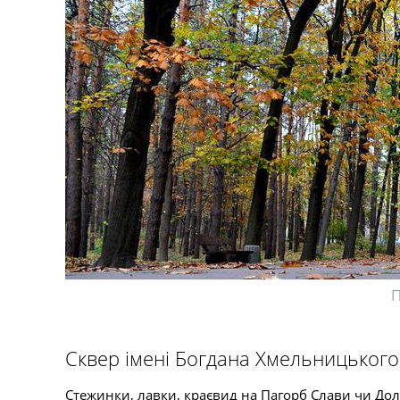
П
Сквер імені Богдана Хмельницького
Стежинки, лавки, краєвид на Пагорб Слави чи До