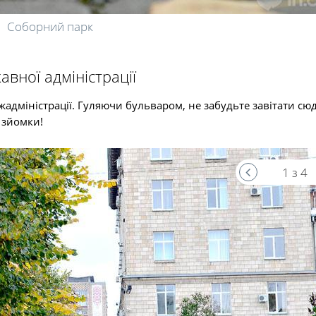
Соборний парк
авної адміністрації
адміністрації. Гуляючи бульваром, не забудьте завітати сю
 зйомки!
1 з 4