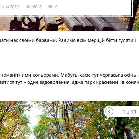
овтня 2019
6048
0
ати нас своїми барвами. Радимо всім мерщій бігти гуляти і
зноманітними кольорами. Мабуть, саме тут черкаська осінь і
атися тут – одне задоволення, адже парк красивий і в сонячн
1 з 11