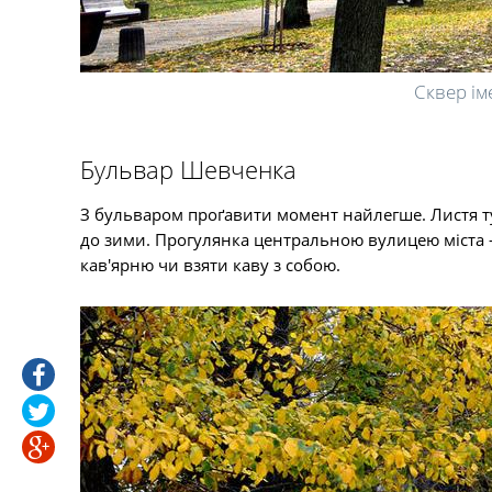
Сквер ім
Бульвар Шевченка
З бульваром проґавити момент найлегше. Листя т
до зими. Прогулянка центральною вулицею міста –
кав'ярню чи взяти каву з собою.