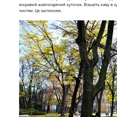
яскравий жовтогарячий куточок. Візьміть каву в о
листям. Це заспокоює.