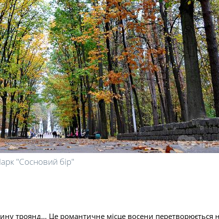
арк "Сосновий бір"
лину троянд… Це романтичне місце восени перетворюється 