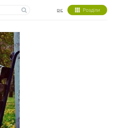
Розділи
рус