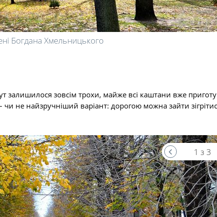
ені Богдана Хмельницького
ут залишилося зовсім трохи, майже всі каштани вже пригот
 чи не найзручніший варіант: дорогою можна зайти зігрітис
1 з 3